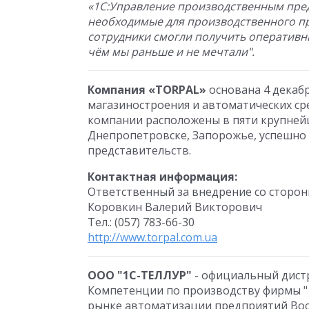
«1С:Управление производственным пред
необходимые для производственного про
сотрудники смогли получить оперативн
чём мы раньше и не мечтали".
Компания «TORPAL»
основана 4 декабря
магазиностроения и автоматических ср
компании расположены в пяти крупнейш
Днепропетровске, Запорожье, успешно
представительств.
Контактная информация:
Ответственный за внедрение со сторон
Коровкин Валерий Викторович
Тел.: (057) 783-66-30
http://www.torpal.com.ua
ООО "1С-ТЕЛЛУР"
- официальный дистр
Компетенции по производству фирмы "
рынке автоматизации предприятий Вос