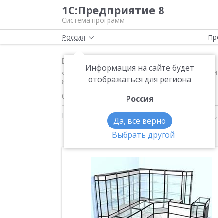
1С:Предприятие 8
Система программ
Россия
Пр
Главная
Новости
Информация на сайте будет
Финансовый директор «TORPAL» Яна Анатольевна Из
отображаться для региона
8.0»
01.07.2005
Россия
Новости на тему:
Управление производством
Да, все верно
Выбрать другой