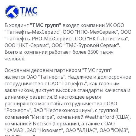
В холдинг
"ТМС групп"
входят компании УК ООО
"Татнефть-МехСервис", ООО "НПО-МехСервис", ООО
"Татнефть-РНО-МехСервис", ООО "НКТ-Логистика",
ООО "НКТ-Сервис", ООО "ТМС-Буровой Сервис".
Всего в компании работает более 3500 тысяч
человек.
Основным деловым партнером "ТМС групп"
является ОАО "Татнефть". Надежное и долгосрочное
сотрудничество с ОАО "Татнефть", как главным
заказчиком, диктует высокие стандарты качества и
динамику развития. В настоящее время
расширяются масштабы сотрудничества с ОАО
"Роснефть", ЗАО "Нефтеконсорциум", с группой
компаний "Интегра", компанией Weatherford (США),
компанией Netzsch (Германия), а также с ОАО
"КАМАЗ", ЗАО "Новомет", ОАО "АЛНАС", ОАО "КЭМЗ",