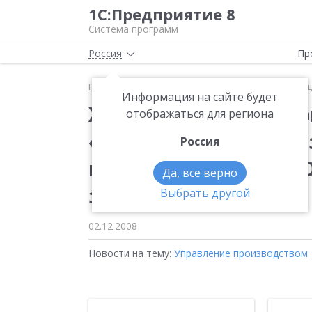
1С:Предприятие 8
Система программ
Россия
Пр
Главная
Новости
Железобетонная автоматизац
Информация на сайте будет
Железобетонная авто
отображаться для региона
«1С:Управление про
Россия
предприятием» в ЗА
Да, все верно
завод»
Выбрать другой
02.12.2008
Новости на тему:
Управление производством