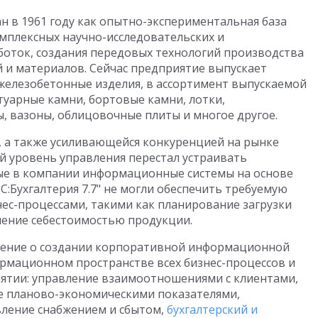
н в 1961 году как опытно-экспериментальная база
мплексных научно-исследовательских и
боток, создания передовых технологий производства
 и материалов. Сейчас предприятие выпускает
железобетонные изделия, в ассортимент выпускаемой
туарные камни, бортовые камни, лотки,
 вазоны, облицовочные плиты и многое другое.
а, а также усиливающейся конкуренцией на рынке
 уровень управления перестал устраивать
ые в компании информационные системы на основе
"1С:Бухгалтерия 7.7" не могли обеспечить требуемую
ес-процессами, такими как планирование загрузки
ение себестоимостью продукции.
ешение о создании корпоративной информационной
рмационном пространстве всех бизнес-процессов и
иятии: управление взаимоотношениями с клиентами,
е планово-экономическими показателями,
вление снабжением и сбытом,
бухгалтерский и