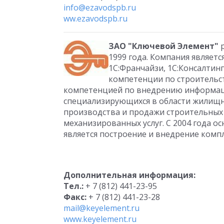
info@ezavodspb.ru
ww.ezavodspb.ru
ЗАО "Ключевой Элемент"
р
1999 года. Компания являет
1С:Франчайзи, 1С:Консалтин
компетенции по строительс
компетенцией по внедрению информаци
специализирующихся в области жилищн
производства и продажи строительных
механизированных услуг. С 2004 года 
является построение и внедрение комп
Дополнительная информация:
Тел.:
+ 7 (812) 441-23-95
Факс:
+ 7 (812) 441-23-28
mail@keyelement.ru
www.keyelement.ru