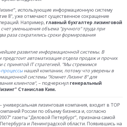
Лизинг", использующие информационную систему
ятие 8", уже отмечают существенное сокращение
операций. Например,
главный бухгалтер лизинговой
а счет уменьшения объема "ручного" труда при
два раза сократились сроки формирования
льнейшее развитие информационной системы. В
 предстоит автоматизация отдела продаж и прочих
 с принятой IT стратегией. "Мы стремимся
-процессы
нашей компании, потому что уверены в
мационной системы "Хомнет Лизинг 8" для
вания клиентов",
– подчеркнул
генеральный
изинг" Станислав Ким.
– универсальная лизинговая компания, входит в TOP
омпаний России по объему бизнеса и, согласно
 2007" газеты "Деловой Петербург", признана самой
етербурга и Ленинградской области. Появившись на