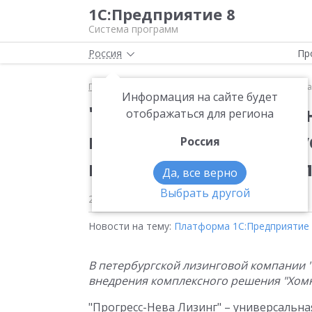
1С:Предприятие 8
Система программ
Россия
Пр
Главная
Новости
"Прогресс-Нева Лизинг": дин
Информация на сайте будет
"Прогресс-Нева Лизи
отображаться для региона
компании способствуе
Россия
платформе "1С:Предп
Да, все верно
Выбрать другой
28.11.2008
Новости на тему:
Платформа 1С:Предприятие
В петербургской лизинговой компании 
внедрения комплексного решения "Хомн
"Прогресс-Нева Лизинг" – универсальна