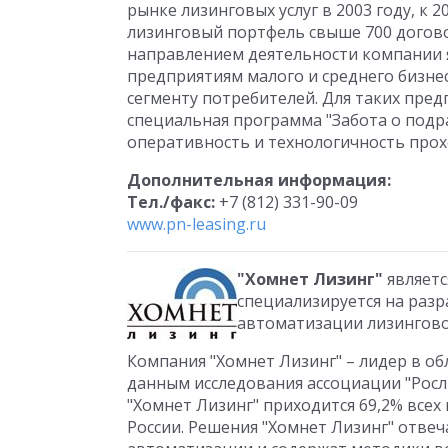
рынке лизинговых услуг в 2003 году, к 
лизинговый портфель свыше 700 догово
направлением деятельности компании я
предприятиям малого и среднего бизне
сегменту потребителей. Для таких пред
специальная программа "Забота о подр
оперативность и технологичность прох
Дополнительная информация:
Тел./факс:
+7 (812) 331-90-09
www.pn-leasing.ru
"Хомнет Лизинг"
являетс
специализируется на раз
автоматизации лизингово
Компания "Хомнет Лизинг" – лидер в об
данным исследования ассоциации "Росли
"Хомнет Лизинг" приходится 69,2% все
России. Решения "Хомнет Лизинг" отве