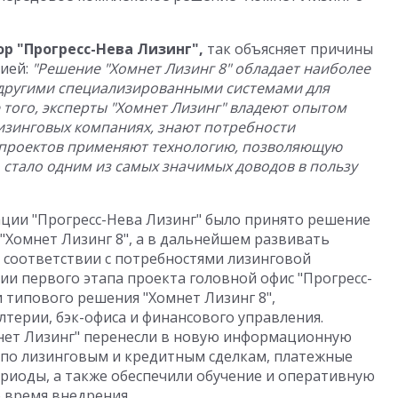
р "Прогресс-Нева Лизинг",
так объясняет причины
нией:
"Решение "Хомнет Лизинг 8" обладает наиболее
другими специализированными системами для
 того, эксперты "Хомнет Лизинг" владеют опытом
изинговых компаниях, знают потребности
и проектов применяют технологию, позволяющую
о стало одним из самых значимых доводов в пользу
ции "Прогресс-Нева Лизинг" было принято решение
"Хомнет Лизинг 8", а в дальнейшем развивать
в соответствии с потребностями лизинговой
ии первого этапа проекта головной офис "Прогресс-
 типового решения "Хомнет Лизинг 8",
ерии, бэк-офиса и финансового управления.
мнет Лизинг" перенесли в новую информационную
и по лизинговым и кредитным сделкам, платежные
риоды, а также обеспечили обучение и оперативную
 время внедрения.