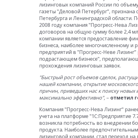
лизинговых компаний России по объему б
газеты "Деловой Петербург", признан
Петербурга и Ленинградской области. П
2008 году компания "Прогресс-Нева Ли
договоров на общую сумму более 2,4 м
компании является предоставление фин
бизнеса, наиболее многочисленному и 
предприятий в "Прогресс-Неве Лизинг"
подрастающем бизнесе", предполагающа
прохождения лизинговых заявок.
"Быстрый рост объемов сделок, растущи
нашей компании, открытие московского 
причин, приведших нас к поиску новых 
максимально эффективно",
–
отметил г
Компания "Прогресс-Нева Лизинг" ране
учета на платформе "1С:Предприятие 7.
возникла потребность во внедрении б
продукта. Наиболее предпочтительным 
лизинговой компании, стал переход на