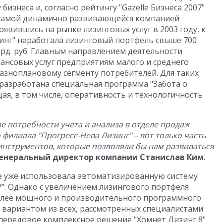
изнеса и, согласно рейтингу "Gazelle Бизнеса 2007"
а самой динамично развивающейся компанией
оявившись на рынке лизинговых услуг в 2003 году, к
зинг" наработала лизинговый портфель свыше 700
лрд. руб. Главным направлением деятельности
ансовых услуг предприятиям малого и среднего
разноплановому сегменту потребителей. Для таких
 разработана специальная программа "Забота о
я, в том числе, оперативность и технологичность
е потребности учета и анализа в отделе продаж
филиала "Прогресс-Нева Лизинг" – вот только часть
инструментов, которые позволяли бы нам развиваться
енеральный директор компании Станислав Ким
.
е уже использовала автоматизированную систему
7". Однако с увеличением лизингового портфеля
олее мощного и производительного программного
вариантом из всех, рассмотренных специалистами
 передовое комплексное решение "Хомнет Лизинг 8"