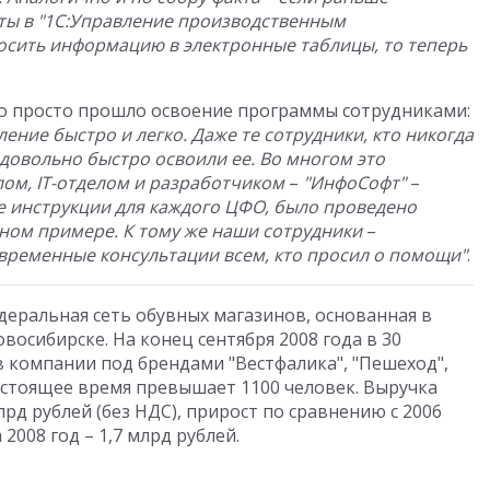
ы в "1С:
Управление производственным
осить информацию в электронные таблицы, то теперь
ко просто прошло освоение программы сотрудниками:
ние быстро и легко. Даже те сотрудники, кто никогда
 довольно быстро освоили ее. Во многом это
лом,
IT-отделом и разработчиком
–
"ИнфоСофт"
–
 инструкции для каждого ЦФО, было проведено
ьном примере. К тому же наши сотрудники
–
временные консультации всем, кто просил о помощи"
.
деральная сеть обувных магазинов, основанная в
овосибирске. На конец сентября 2008 года в 30
в компании под брендами "Вестфалика", "Пешеход",
 настоящее время превышает 1100 человек. Выручка
лрд рублей (без НДС), прирост по сравнению с 2006
2008 год – 1,7 млрд рублей.