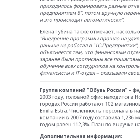
приходилось формировать разные отчет
предприятием 8
", потом вручную перен
и это происходит автоматически"
.
Елена Губина также отмечает, насколь
"Внедрение программы прошло на удивле
раньше не работал в "1С:Предприятии",
объясняется тем, что финансовым отде
заранее были прописаны все пошаговые
обучение всех сотрудников на контрол
финансисты и
IT-отдел
–
оказывали свое
Группа компаний "Обувь России"
– фе
2003 году, головной офис находится в Н
городах России работают 102 магазино
Emilia Estra. Численность персонала в
компании в 2007 году составила 1,236 м
годом равен 112,3%. План по выручке на 
Дополнительная информация: