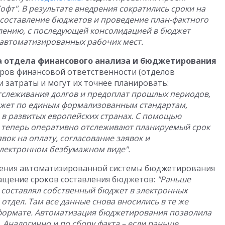
фт". В результате внедрения сократились сроки на
 составление бюджетов и проведение план-фактного
лению, с последующей консолидацией в бюджет
 автоматизированных рабочих мест.
а отдела финансового анализа и бюджетирования
тров финансовой ответственности (отделов
 затраты и могут их точнее планировать:
тслеживания долгов и предоплат прошлых периодов,
джет по единым формализованным стандартам,
в развитых европейских странах. С помощью
 теперь оперативно отслеживают планируемый срок
вок на оплату, согласование заявок и
электронном безбумажном виде".
рения автоматизированной системы бюджетирования
ращение сроков составления бюджетов:
"Раньше
 составлял собственный бюджет в электронных
отдел. Там все данные снова вносились в те же
 формате. Автоматизация бюджетирования позволила
Аналогично и по сбору факта – если раньше