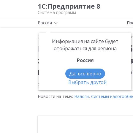
1С:Предприятие 8
Система программ
Россия
Пр
Главная
Новости
Группа компаний "Обувь Рос
Информация на сайте будет
Группа компаний "Об
отображаться для региона
эффективность управ
Россия
помощью "1С:Предпр
Да, все верно
Выбрать другой
21.11.2008
Новости на тему:
Налоги
,
Системы налогообл