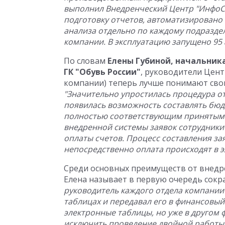
выполнил Внедренческий Центр "ИнфоСо
подготовку отчетов, автоматизировано
анализа отдельно по каждому подразде
компании. В эксплуатацию запущено 95
По словам
Елены Губиной, начальник
ГК "Обувь России"
, руководители Цен
компании) теперь лучше понимают свои
"Значительно упростилась процедура о
появилась возможность составлять бю
полностью соответствующим принятым 
внедренной системы заявок сотрудники
оплаты счетов. Процесс составления зая
непосредственно оплата происходят в 
Среди основных преимуществ от внед
Елена называет в первую очередь сок
руководитель каждого отдела компании
таблицах и передавал его в финансовый 
электронные таблицы, но уже в другом
исключить проведение двойной работы. 