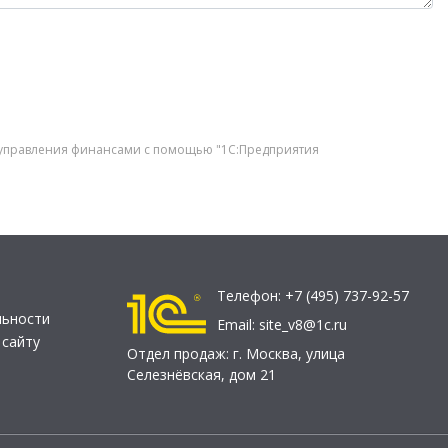
 управления финансами с помощью "1С:Предприятия
Телефон:
+7 (495) 737-92-57
льности
Email:
site_v8@1c.ru
 сайту
Отдел продаж:
г. Москва
,
улица
Селезнёвская, дом 21