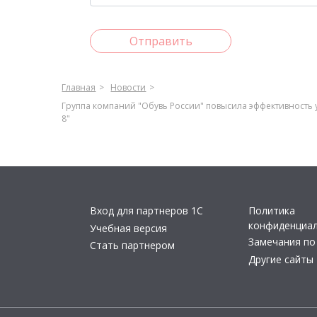
Отправить
Главная
Новости
Группа компаний "Обувь России" повысила эффективность
8"
Вход для партнеров 1С
Политика
конфиденциа
Учебная версия
Замечания по
Стать партнером
Другие сайты