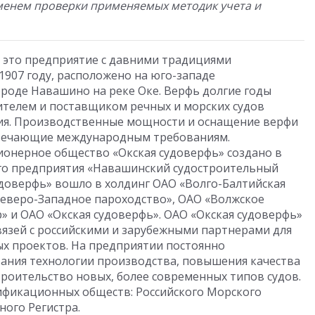
еменем проверки применяемых методик учета и
 это предприятие с давними традициями
1907 году, расположено на юго-западе
ороде Навашино на реке Оке. Верфь долгие годы
ителем и поставщиком речных и морских судов
ния. Производственные мощности и оснащение верфи
твечающие международным требованиям.
онерное общество «Окская судоверфь» создано в
го предприятия «Навашинский судостроительный
судоверфь» вошло в холдинг ОАО «Волго-Балтийская
Северо-Западное пароходство», ОАО «Волжское
» и ОАО «Окская судоверфь». ОАО «Окская судоверфь»
вязей с российскими и зарубежными партнерами для
х проектов. На предприятии постоянно
ания технологии производства, повышения качества
троительство новых, более современных типов судов.
ификационных обществ: Российского Морского
ного Регистра.