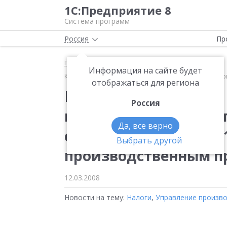
1С:Предприятие 8
Система программ
Россия
Пр
Главная
Новости
Информация на сайте будет
Компания «1С-Рарус» завершила проект комплексно
отображаться для региона
Компания «1С-Рарус»
Россия
комплексной автома
Да, все верно
судоверфь» на базе 
Выбрать другой
производственным п
12.03.2008
Новости на тему:
Налоги
,
Управление произв