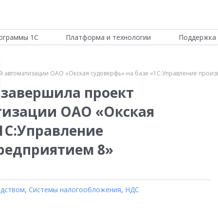
ограммы 1С
Платформа и технологии
Поддержка 
й автоматизации ОАО «Окская судоверфь» на базе «1С:Управление прои
 завершила проект
тизации ОАО «Окская
«1С:Управление
редприятием 8»
одством
,
Системы налогообложения
,
НДС