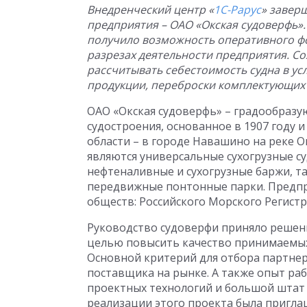
Внедренческий центр «
1С-Рарус
» завер
предприятия – ОАО «Окская судоверфь».
получило возможность оперативного ф
разрезах деятельности предприятия. С
рассчитывать себестоимость судна в ус
продукции, переброски комплектующих с
ОАО «Окская судоверфь» – градообраз
судостроения, основанное в 1907 году
области – в городе Навашино на реке 
являются универсальные сухогрузные с
нефтеналивные и сухогрузные баржи, 
передвижные понтонные парки. Предп
обществ: Российского Морского Регистр
Руководство судоверфи приняло решени
целью повысить качество принимаемых
Основной критерий для отбора партнер
поставщика на рынке. А также опыт ра
проектных технологий и большой штат
реализации этого проекта была пригла