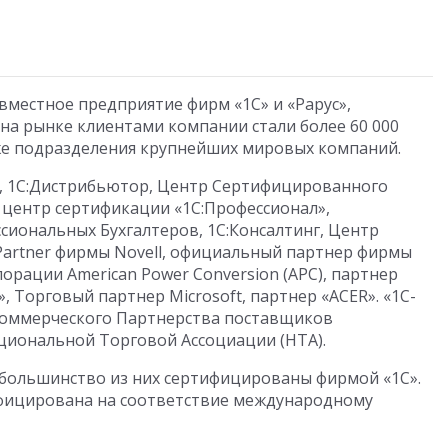
вместное предприятие фирм «1С» и «Рарус»,
ы на рынке клиентами компании стали более 60 000
кже подразделения крупнейших мировых компаний.
зи, 1С:Дистрибьютор, Центр Сертифицированного
 центр сертификации «1С:Профессионал»,
иональных Бухгалтеров, 1С:Консалтинг, Центр
Partner фирмы Novell, официальный партнер фирмы
орации American Power Conversion (APC), партнер
Торговый партнер Microsoft, партнер «ACER». «1С-
екоммерческого Партнерства поставщиков
циональной Торговой Ассоциации (НТА).
 большинство из них сертифицированы фирмой «1С».
фицирована на соответствие международному