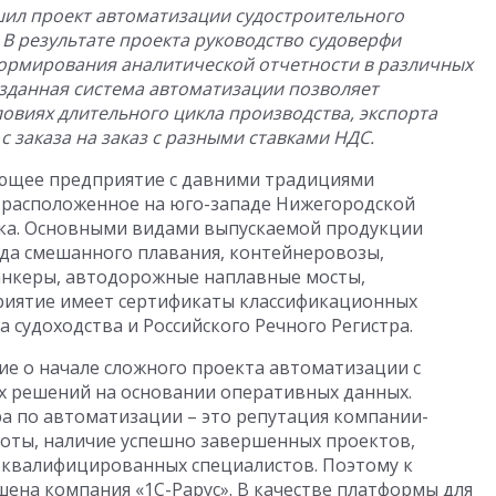
шил проект автоматизации судостроительного
 В результате проекта руководство судоверфи
ормирования аналитической отчетности в различных
озданная система автоматизации позволяет
ловиях длительного цикла производства, экспорта
 заказа на заказ с разными ставками НДС.
ующее предприятие с давними традициями
 и расположенное на юго-западе Нижегородской
Ока. Основными видами выпускаемой продукции
уда смешанного плавания, контейнеровозы,
танкеры, автодорожные наплавные мосты,
риятие имеет сертификаты классификационных
а судоходства и Российского Речного Регистра.
е о начале сложного проекта автоматизации с
 решений на основании оперативных данных.
а по автоматизации – это репутация компании-
боты, наличие успешно завершенных проектов,
 квалифицированных специалистов. Поэтому к
шена компания «1С-Рарус». В качестве платформы для