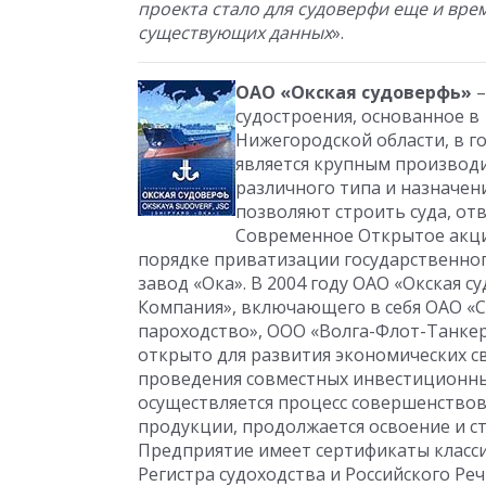
проекта стало для судоверфи еще и вр
существующих данных
».
ОАО «Окская судоверфь»
–
судостроения, основанное в 
Нижегородской области, в г
является крупным производ
различного типа и назначе
позволяют строить суда, о
Современное Открытое акци
порядке приватизации государственно
завод «Ока». В 2004 году ОАО «Окская 
Компания», включающего в себя ОАО «
пароходство», ООО «Волга-Флот-Танкер
открыто для развития экономических с
проведения совместных инвестиционны
осуществляется процесс совершенствов
продукции, продолжается освоение и с
Предприятие имеет сертификаты класс
Регистра судоходства и Российского Реч