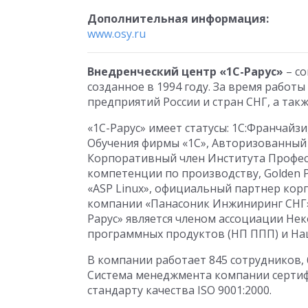
Дополнительная информация:
www.osy.ru
Внедренческий центр «1С-Рарус»
– со
созданное в 1994 году. За время работ
предприятий России и стран СНГ, а та
«1С-Рарус» имеет статусы: 1С:Франчай
Обучения фирмы «1С», Авторизованный
Корпоративный член Института Професс
компетенции по производству, Golden 
«ASP Linux», официальный партнер корп
компании «Панасоник Инжиниринг СНГ», 
Рарус» является членом ассоциации Н
программных продуктов (НП ППП) и На
В компании работает 845 сотрудников,
Система менеджмента компании серти
стандарту качества ISO 9001:2000.