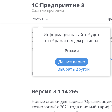
1С:Предприятие 8
Система программ
Россия
Пр
Главная
Новости
Информация на сайте будет
Новое в версии 3.1.14 Версия 3.1.14.265 Новые ста
отображаться для региона
разработчики электронной продукции", согласно Фе
15.10.2020
Россия
Новости на тему:
1С:Зарплата и кадры госуда
Да, все верно
Выбрать другой
Новое в версии 3.1.14
Версия 3.1.14.265
Новые ставки для тарифа "Организаци
технологий" с 2021 года и новый тари