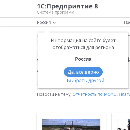
1С:Предприятие 8
Система программ
Россия
Пр
Главная
Новости
Компания «1С-Рарус» автомат
Информация на сайте будет
Компания «1С-Рарус»
отображаться для региона
«НОВАТЭК» по РСБУ 
Россия
«1С:Предприятие 8».
Да, все верно
Выбрать другой
21.08.2007
Новости на тему:
Отчетность по МСФО
,
Плат