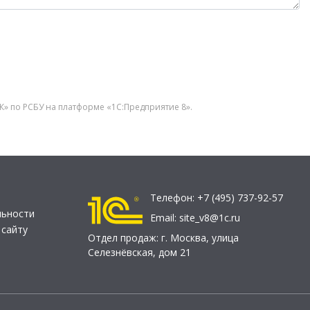
» по РСБУ на платформе «1С:Предприятие 8».
Телефон:
+7 (495) 737-92-57
льности
Email:
site_v8@1c.ru
 сайту
Отдел продаж:
г. Москва
,
улица
Селезнёвская, дом 21