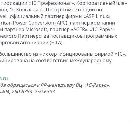
ртификации «1С:Профессионал», Корпоративный член
ов, 1С:Консалтинг, Центр компетенции по
vell, официальный партнер фирмы «ASP Linux»,
can Power Conversion (APC), партнер компании
партнер Microsoft, партнер «ACER». «1С-Рарус»
ческого Партнерства поставщиков программных
рговой Ассоциации (НТА).
 большинство из них сертифицированы фирмой «1С».
фицирована на соответствие международному
s.ru
ба обращаться к
PR
-менеджеру ВЦ «1С-Рарус»,
404, 250-6383, 250-6393