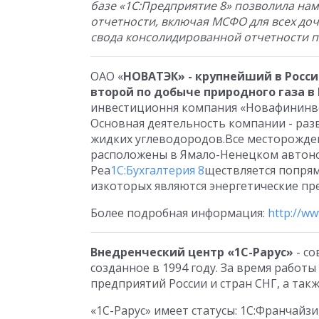
базе «1С:Предприятие 8» позволила нам
отчетности, включая МСФО для всех до
свода консолидированной отчетности п
ОАО «
НОВАТЭК» - крупнейший в Росс
второй по добыче природного газа в 
инвестиционня компания «Новафининве
Основная деятельность компании - разв
жидких углеводородов.Все месторожде
расположены в Ямало-Ненецком автоно
Реа
1С:Бухгалтерия 8
ществляется попря
изкоторых являются энергетические пре
Более подробная информация:
http://ww
Внедренческий центр «1С-Рарус»
- с
созданное в 1994 году. За время работ
предприятий России и стран СНГ, а та
«1С-Рарус» имеет статусы: 1С:Франчай