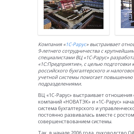
Компания «
1С-Рарус
» выстраивает отно
9-летнего сотрудничества с крупнейши
специалистами ВЦ «1С-Рарус» разработа
«1С:Предприятие», с целью подготовки
российского бухгалтерского и налогов
учетной системы помогает повышению 
подразделениями.
ВЦ «1С-Рарус» выстраивает отношения 
компаний «НОВАТЭК» и «1С-Рарус» начал
система бухгалтерского и управленческо
постоянно развивалась вместе с ростом
совершенствованием системы.
Так, в начале 2006 года, руководство