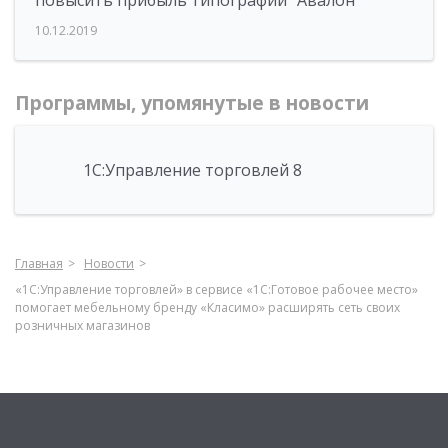
повысить прибыль типографии "Авалон"
10.12.2019
Программы, упомянутые в новости
1С:Управление торговлей 8
Главная
Новости
«1С:Управление торговлей» в сервисе «1С:Готовое рабочее место»
помогает мебельному бренду «Класимо» расширять сеть своих
розничных магазинов