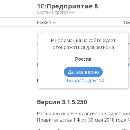
1С:Предприятие 8
Система программ
Россия
Пр
Главная
Новости
Информация на сайте будет
Новое в версии 3.1.5 Версия 3.1.5.250 Расширен пер
отображаться для региона
15.06.2018
Россия
Новости на тему:
1С:ERP Управление предпри
Да, все верно
Выбрать другой
Новое в версии 3.1.5
Версия 3.1.5.250
Расширен перечень регионов пилотног
Правительства РФ от 30 мая 2018 года №