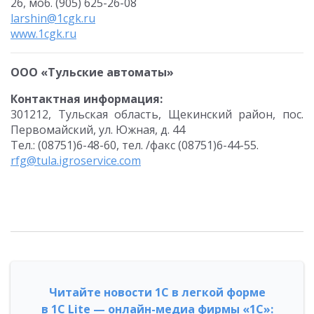
26, моб. (905) 625-26-08
larshin@1cgk.ru
www.1cgk.ru
ООО «Тульские автоматы»
Контактная информация:
301212, Тульская область, Щекинский район, пос.
Первомайский, ул. Южная, д. 44
Тел.: (08751)6-48-60, тел. /факс (08751)6-44-55.
rfg@tula.igroservice.com
Читайте новости 1С в легкой форме
в 1С Lite — онлайн-медиа фирмы «1С»: