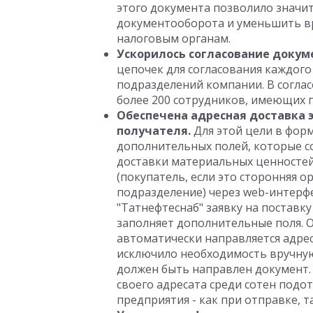
этого документа позволило значи
документооборота и уменьшить вр
налоговым органам.
Ускорилось согласование докум
цепочек для согласования каждого
подразделений компании. В согласо
более 200 сотрудников, имеющих 
Обеспечена адресная доставка 
получателя.
Для этой цели в фор
дополнительных полей, которые со
доставки материальных ценностей
(покупатель, если это сторонняя о
подразделение) через web-интерфе
"Татнефтеснаб" заявку на поставк
заполняет дополнительные поля. 
автоматически направляется адрес
исключило необходимость вручную
должен быть направлен документ.
своего адресата среди сотен подо
предприятия - как при отправке, т