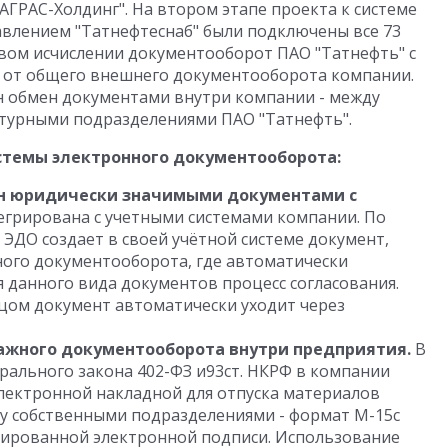
АГРАС-Холдинг". На втором этапе проекта к системе
влением "Татнефтеснаб" были подключены все 73
овом исчислении документооборот ПАО "Татнефть" с
% от общего внешнего документооборота компании.
н обмен документами внутри компании - между
ктурными подразделениями ПАО "Татнефть".
стемы электронного документооборота:
н юридически значимыми документами с
егрирована с учетными системами компании. По
ЭДО создает в своей учётной системе документ,
ного документооборота, где автоматически
 данного вида документов процесс согласования.
ом документ автоматически уходит через
ажного документооборота внутри предприятия.
В
рального закона 402-ФЗ и93ст. НКРФ в компании
лектронной накладной для отпуска материалов
у собственными подразделениями - формат М-15с
ированной электронной подписи. Использование