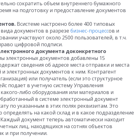
тельно сократить объем внутреннего бумажного
емя на подготовку и предоставление документов
ентов.
Всистеме настроено более 400 типовых
 вида документов в разрезе
бизнес-процесс
ов и
вании участвуют около 2500 пользователей, в т.ч.
право цифровой подписи.
электронного документа доконкретного
мы электронных документов добавлены 15
держат сведения об адресе места отправки и места
 и электронных документов к ним. Контрагент
рганизация) или получатель (если это структурное
йс подает в учетную систему Управления
у какого-либо оборудования или материалов и
Обработанный в системе электронный документ
ату по указанным в этих полях реквизитам. Это
 определять на какой склад и в какое подразделение
 Каждый документ теперь автоматически находит
тчетных лиц, находящихся на сотнях объектов
ак и при получении.