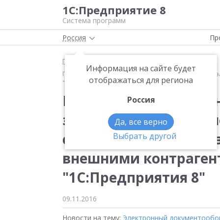
1С:Предприятие 8
Система программ
Россия
Пр
Главная
Новости
Информация на сайте будет
ПАО "Татнефть" организовало оперативный обмен э
отображаться для региона
"1С:Предприятия 8"
ПАО "Татнефть" орга
Россия
электронными докум
Да, все верно
собственными подраз
Выбрать другой
внешними контраген
"1С:Предприятия 8"
09.11.2016
Новости на тему:
Электронный документообо