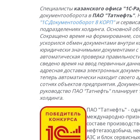
Специалисты
казанского офиса "1С-Ра
документооборота в
ПАО "Татнефть"
. 
"1С:Документооборот 8 КОРП"
и сервис
подразделениях холдинга. Основной об
Сокращено время на формирование, сог
ускорился обмен документами внутри 
юридически значимыми документами с 
автоматическая проверка правильности
сведено время на ввод первичных данн
адресная доставка электронных докумен
теперь автоматически находит своего а
сотнях объектов предприятия. Докумен
руководство ПАО "Татнефть" планирует 
холдинга.
ПАО "Татнефть" - од
международно-призн
составе производств
нефтегазодобыча, не
АЗС и блок сервисных