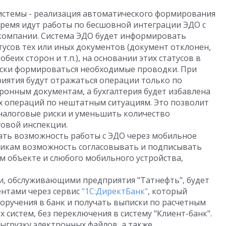
истемы - реализация автоматического формирования
время идут работы по бесшовной интеграции ЭДО с
компании. Система ЭДО будет информировать
тусов тех или иных документов (документ отклонен,
беих сторон и т.п.), на основании этих статусов в
ески формироваться необходимые проводки. При
риятия будут отражаться операции только по
ронным документам, а бухгалтерия будет избавлена
 операций по нештатным ситуациям. Это позволит
 налоговые риски и уменьшить количество
овой инспекции.
вать возможность работы с ЭДО через мобильное
никам возможность согласовывать и подписывать
м объекте и слюбого мобильного устройства,
и, обслуживающими предприятия "Татнефть", будет
нтами через сервис
"1С:ДиректБанк"
, который
оручения в банк и получать выписки по расчетным
 систем, без переключения в систему "Клиент-банк".
выгрузку электронных файлов, а также