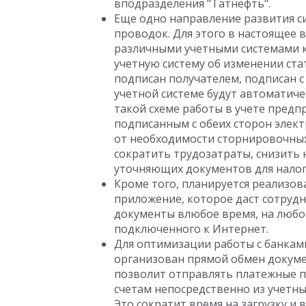
вподразделения "Татнефть".
Еще одно направление развития с
проводок. Для этого в настоящее 
различными учетными системами 
учетную систему об изменении ста
подписан получателем, подписан с о
учетной системе будут автоматич
такой схеме работы в учете предп
подписанным с обеих сторон элект
от необходимости сторнировочных
сократить трудозатраты, снизить
уточняющих документов для налог
Кроме того, планируется реализо
приложение, которое даст сотруд
документы влюбое время, на любо
подключенного к Интернет.
Для оптимизации работы с банкам
организован прямой обмен докуме
позволит отправлять платежные п
счетам непосредственно из учетных
Это сократит время на загрузку и 