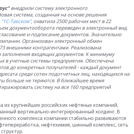
рус"
внедрили систему электронного
Новая система, созданная на основе решения
а
"1С-Такском"
, охватила 2500 рабочих мест в 22
ъем документооборота переведен в электронный вид.
ласование и подписание документов.
Значительно
компании. Организован электронный обмен
73 внешними контрагентами. Реализована
 заполнения входящих документов. К минимуму
ых в учетные системы предприятия. Обеспечена
тов до конкретных получателей - каждый документ
дресата среди сотен подотчетных лиц, находящихся на
ты больше не теряются. В ближайшее время
тиражировать систему на все 160 предприятий
на из крупнейших российских нефтяных компаний,
анный вертикально-интегрированный холдинг. В
енного комплекса компании стабильно развиваются
фтепереработка, нефтехимия, шинный комплекс, сеть
 структур.