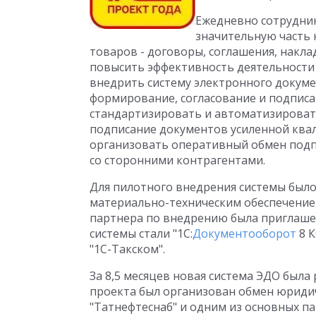
Ежедневно сотрудник
значительную часть
товаров - договоры, соглашения, наклад
повысить эффективность деятельности
внедрить систему электронного докуме
формирование, согласование и подписа
стандартизировать и автоматизироват
подписание документов усиленной кв
организовать оперативный обмен подп
со сторонними контрагентами.
Для пилотного внедрения системы был
материально-техническим обеспечением
партнера по внедрению была приглашен
системы стали "1С:
Документооборот
8 К
"1С-Такском".
За 8,5 месяцев новая система ЭДО была 
проекта был организован обмен юрид
"Татнефтеснаб" и одним из основных п