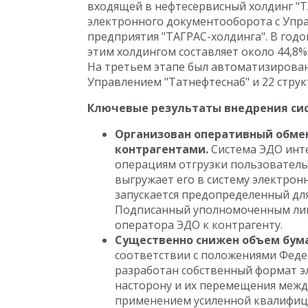
входящей в нефтесервисный холдинг "Т
электронного документооборота с Упра
предприятия "ТАГРАС-холдинга". В год
этим холдингом составляет около 44,8
На третьем этапе был автоматизирова
Управлением "Татнефтеснаб" и 22 стру
Ключевые результаты внедрения си
Организован оперативный обме
контрагентами.
Система ЭДО инт
операциям отгрузки пользователь 
выгружает его в систему электрон
запускается предопределенный для
Подписанный уполномоченным лиц
оператора ЭДО к контрагенту.
Существенно снижен объем бум
соответствии с положениями Феде
разработан собственный формат э
насторону и их перемещения межд
применением усиленной квалифиц