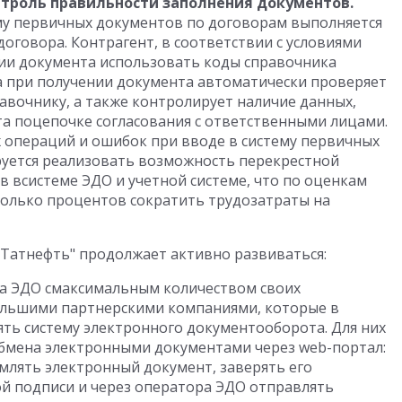
троль правильности заполнения документов.
ему первичных документов по договорам выполняется
договора. Контрагент, в соответствии с условиями
ии документа использовать коды справочника
а при получении документа автоматически проверяет
авочнику, а также контролирует наличие данных,
та поцепочке согласования с ответственными лицами.
 операций и ошибок при вводе в систему первичных
уется реализовать возможность перекрестной
 всистеме ЭДО и учетной системе, что по оценкам
колько процентов сократить трудозатраты на
"Татнефть" продолжает активно развиваться:
а ЭДО смаксимальным количеством своих
ебольшими партнерскими компаниями, которые в
ть систему электронного документооборота. Для них
бмена электронными документами через web-портал:
млять электронный документ, заверять его
й подписи и через оператора ЭДО отправлять