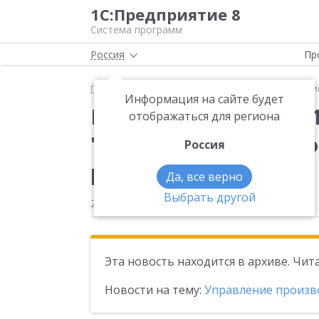
1С:Предприятие 8
Система программ
Россия
Пр
Главная
Новости
Вышла новая версия 1.3.80 т
Информация на сайте будет
Вышла новая версия 
отображаться для региона
"Управление произв
Россия
редакция 1.3.
Да, все верно
Выбрать другой
21.07.2016
Эта новость находится в архиве. Чи
Новости на тему:
Управление произв