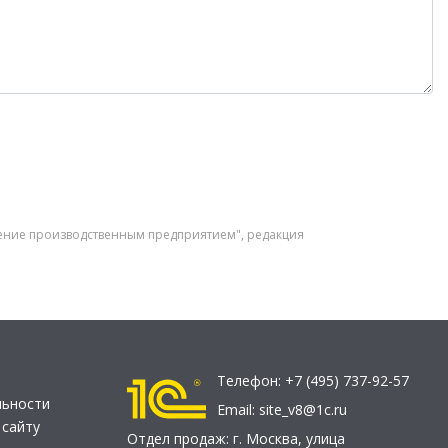
ление производственным предприятием", редакция
Телефон:
+7 (495) 737-92-57
льности
Email:
site_v8@1c.ru
 сайту
Отдел продаж:
г. Москва
,
улица