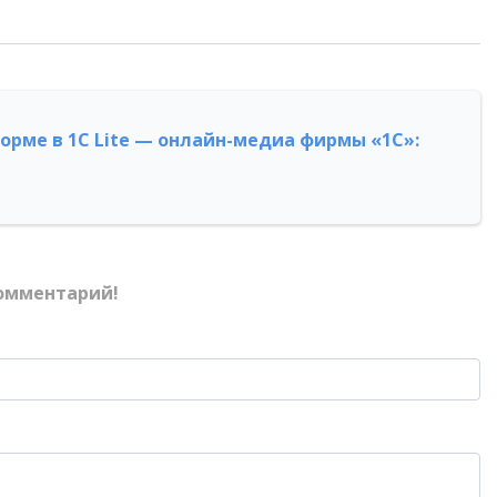
форме в 1С Lite — онлайн-медиа фирмы «1С»:
омментарий!