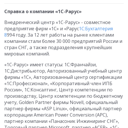
Справка о компании «1С-Рарус»
Внедренческий центр «1С-Рарус» - совместное
предприятие фирм «1С» и «Рарус
1С:Бухгалтерия
8
994 году. За 12 лет работы на рынке клиентами
компании стали более 30 000 предприятий России и
стран СНГ, а также подразделения крупнейших
мировых компаний.
«1С-Рарус» имеет статусы: 1С:Франчайзи,
1С:Дистрибьютор, Авторизованный учебный центр
фирмы «1С», Авторизованный центр сертификации
«1С:Профессионал», «Корпоративный член ИПБ
России», 1С:Консалтинг, Центр компетенции по
производству, Центр компетенции по бюджетному
учету, Golden Partner фирмы Novell, официальный
партнер фирмы «ASP Linux», официальный партнер
корпорации American Power Conversion (APC),
партнер компании «Панасоник Инжиниринг СНГ»,
Торговый партнер Microsoft, партнер «ACER». «1С-