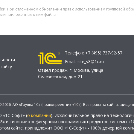
шибки: При отложенном обновлении прав с использованием групповой об
 или приложенные к ним файлы
Телефон:
+7 (495) 737-92-57
льности
Email:
site_v8@1c.ru
 сайту
Отдел продаж:
г. Москва
,
улица
Селезнёвская, дом 21
© 2026 АО «Группа 1С» (правопреемник «1С»). Все права на сайт защищен
О «1С-Софт» (
о компании
). Исключительное право на технологи
 8» и типовые конфигурации программных продуктов системы «1С
этом сайте, принадлежит ООО «1С-Софт» - 100% дочерней комп