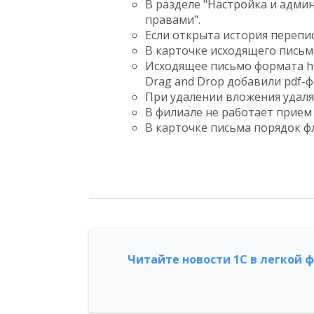
В разделе "Настройка и адми
правами".
Если открыта история перепи
В карточке исходящего письма
Исходящее письмо формата ht
Drag and Drop добавили pdf-ф
При удалении вложения удаляе
В филиале не работает прием 
В карточке письма порядок ф
Читайте новости 1С в легкой 