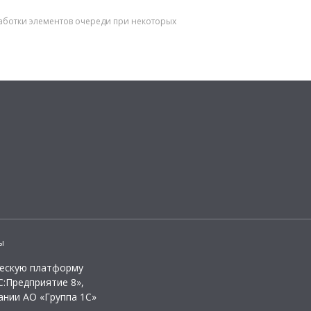
работки элементов очереди при некоторых
ы
ческую платформу
:Предприятие 8»,
ании АО «Группа 1С»