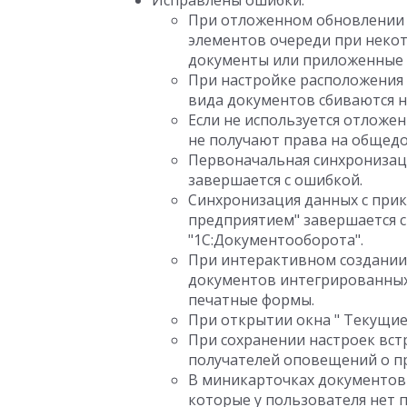
Исправлены ошибки:
При отложенном обновлении 
элементов очереди при некот
документы или приложенные 
При настройке расположения
вида документов сбиваются н
Если не используется отложе
не получают права на общед
Первоначальная синхронизац
завершается с ошибкой.
Синхронизация данных с при
предприятием" завершается с
"1С:Документооборота".
При интерактивном создании
документов интегрированных
печатные формы.
При открытии окна " Текущие
При сохранении настроек вст
получателей оповещений о п
В миникарточках документов 
которые у пользователя нет п