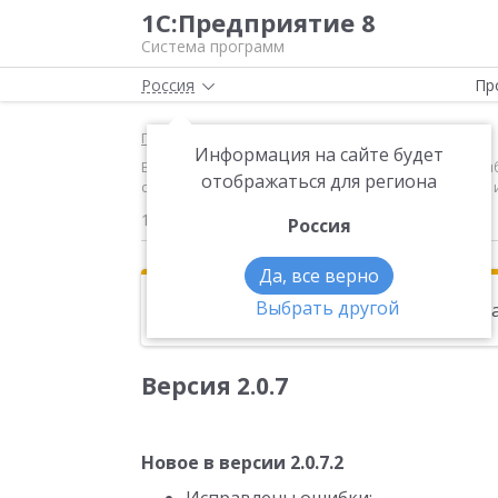
1С:Предприятие 8
Система программ
Россия
Пр
Главная
Новости
Информация на сайте будет
Версия 2.0.7 Новое в версии 2.0.7.2 Исправлены о
отображаться для региона
сценариях не пересчитываются права на документы
16.07.2015
Россия
Да, все верно
Выбрать другой
Эта новость находится в архиве. Чи
Версия 2.0.7
Новое в версии 2.0.7.2