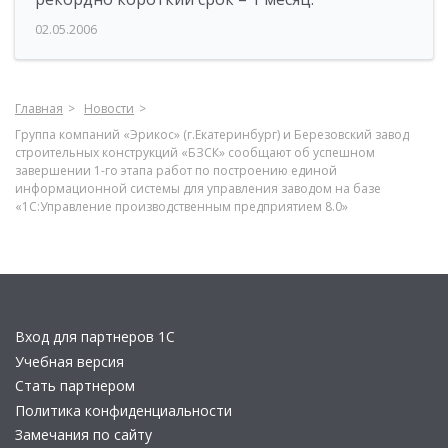
02.05.2006
Главная
Новости
Группа компаний «Эрикос» (г.Екатеринбург) и Березовский завод
строительных конструкций «БЗСК» сообщают об успешном
завершении 1-го этапа работ по построению единой
информационной системы для управления заводом на базе
«1С:Управление производственным предприятием 8.0»
Вход для партнеров 1С
Учебная версия
Стать партнером
Политика конфиденциальности
Замечания по сайту