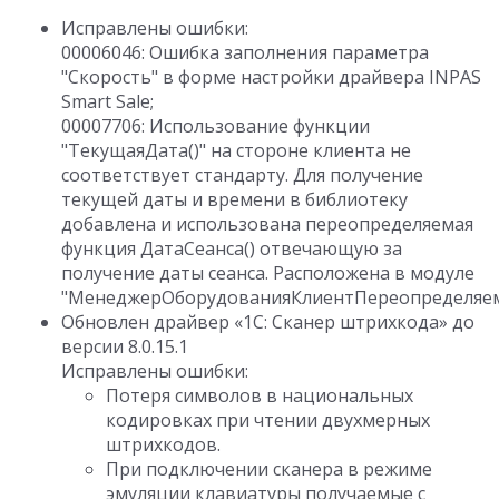
Исправлены ошибки:
00006046: Ошибка заполнения параметра
"Скорость" в форме настройки драйвера INPAS
Smart Sale;
00007706: Использование функции
"ТекущаяДата()" на стороне клиента не
соответствует стандарту. Для получение
текущей даты и времени в библиотеку
добавлена и использована переопределяемая
функция ДатаСеанса() отвечающую за
получение даты сеанса. Расположена в модуле
"МенеджерОборудованияКлиентПереопределяем
Обновлен драйвер «1C: Сканер штрихкода» до
версии 8.0.15.1
Исправлены ошибки:
Потеря символов в национальных
кодировках при чтении двухмерных
штрихкодов.
При подключении сканера в режиме
эмуляции клавиатуры получаемые с