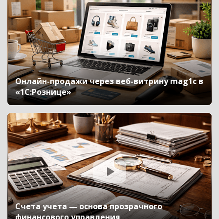
Онлайн-продажи через веб-витрину mag1c в
«1С:Рознице»
Счета учета — основа прозрачного
финансового управления