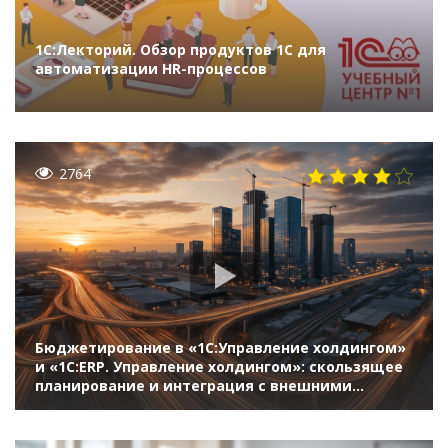
1С:Лекторий. Обзор продуктов 1С для
автоматизации HR-процессов
2764
Бюджетирование в «1С:Управление холдингом»
и «1С:ERP. Управление холдингом»: скользящее
планирование и интеграция с внешними
системами, консолидация и моделирование,
согласование и управление полномочиями,
инвестиционные проекты и BSC (10-й Бизнес-