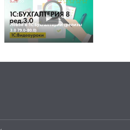
955
Новое в 1С:Бухгалтерии (релизы
3.0 79.0-80.0)
ы