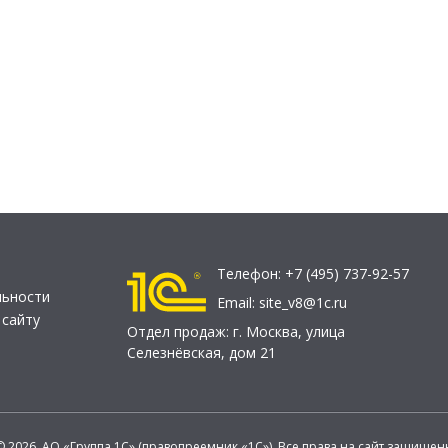
Телефон:
+7 (495) 737-92-57
льности
Email:
site_v8@1c.ru
 сайту
Отдел продаж:
г. Москва
,
улица
Селезнёвская, дом 21
© 2026 АО «Группа 1С» (правопреемник «1С»). Все права на сайт защищен