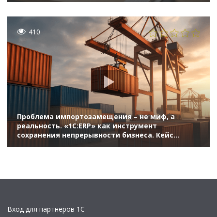
410
Проблема импортозамещения – не миф, а
реальность. «1С:ERP» как инструмент
сохранения непрерывности бизнеса. Кейс
Lindaily (10-й Бизнес-форум 1С:ERP 13 октября
2023 г., Мамбетова Анна, ООО «Линдэйли»)
Вход для партнеров 1С