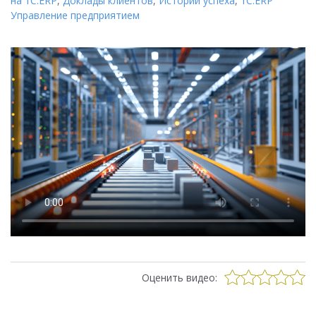
на 1C:ERP
,
Доклады клиентов
,
Истории успеха
,
1С:ERP
Управление предприятием
Оценить видео: