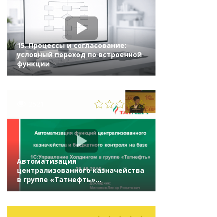
15. Процессы и согласование:
условный переход по встроенной
функции
2521
Автоматизация
централизованного казначейства
в группе «Татнефть»
на «1С:Управление холдингом 8»