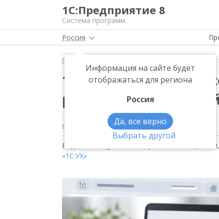
1С:Предприятие 8
Система программ
Россия
Пр
Главная
Методические материалы
Продукты
Информация на сайте будет
14. Процессы и согла
отображаться для региона
реквизиту табличной
Россия
Да, все верно
6 июня 2025
206
Выбрать другой
Видео на тему:
1С:ERP. Управление холдингом
«1С:УХ»