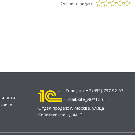
Оценить видео:
Телефон:
+7 (495) 737-92-57
льности
Email:
site_v8@1c.ru
 сайту
Отдел продаж:
г. Москва
,
улица
Селезнёвская, дом 21