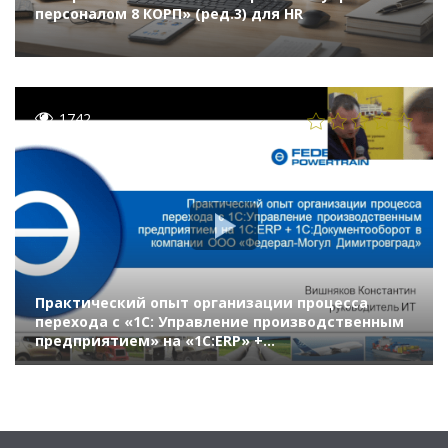
персоналом 8 КОРП» (ред.3) для HR
1742
Практический опыт организации процесса
перехода с «1С: Управление производственным
предприятием» на «1С:ERP» +
«1С:Документооборот» в компании «Федерал-
Могул»