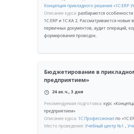
Концепция прикладного решения «1С:ERP 
Описание курса:
разбираются особенности в
1С:ERP и 1С:КА 2. Рассматриваются новые 
первичных документов, аудит операций, к
формирования проводок.
Бюджетирование в прикладном
предприятием»
24 ак.ч., 3 дня
Рекомендуемая подготовка:
курс
«
Концепци
предприятием»
Описание курса:
1С:Профессионал
по «1С:E
Место проведения:
Учебный центр №1
,
Уч