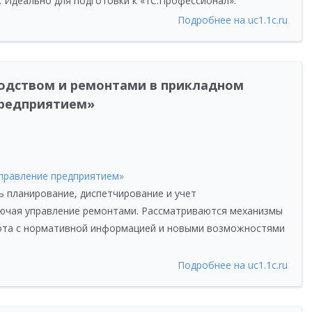
 Идеально для подготовки к «1С:Профессионал».
Подробнее на uc1.1c.ru
водством и ремонтами в прикладном
предприятием»
Управление предприятием»
ь планирование, диспетчирование и учет
лючая управление ремонтами. Рассматриваются механизмы
бота с нормативной информацией и новыми возможностями
Подробнее на uc1.1c.ru