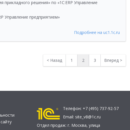
я прикладного решения» по «1С:ERP Управление
RP Управление предприятием»
Подробнее на uc1.1c.ru
<
Назад
1
2
3
Вперед
>
Телефон:
+7 (495) 737-92-57
льности
Email:
site_v8@1c.ru
 сайту
Отдел продаж:
г. Москва
,
улица