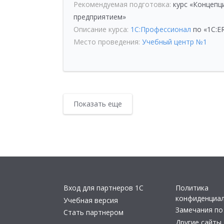
Рекомендуемая подготовка:
курс
«
Концепци
предприятием»
Описание курса:
1С:Профессионал
по «1С:E
Место проведения:
Учебный центр №1
Показать еще
Вход для партнеров 1С
Политика
конфиденциа
Учебная версия
Замечания по
Стать партнером
Другие сайты