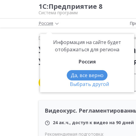
1С:Предприятие 8
Система программ
Россия
Пр
Главная
Методические материалы
Курсы
Уч
Информация на сайте будет
Учебные курсы и экз
отображаться для региона
Управление предпри
Россия
Да, все верно
Интернет-обучение и
Все
Выбрать другой
самоучители
Видеокурс. Регламентированн
24 ак.ч., доступ к видео на 90 дней
Рекомендуемая подготовка: