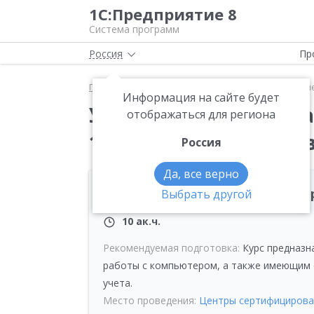
1С:Предприятие 8
Система программ
Россия
Пр
Главная
Методические материалы
Курсы
Уч
Информация на сайте будет
Учебные курсы и экз
отображаться для региона
1C:Управление торгов
Россия
Да, все верно
1С:Управление торговлей 8: П
Выбрать другой
10 ак.ч.
Рекомендуемая подготовка:
Курс предназн
работы с компьютером, а также имеющим о
учета.
Место проведения:
Центры сертифицирова