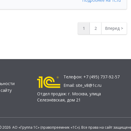
Подробнее на 1c.ru
1
2
Вперед
>
Телефон:
+7 (495) 737-92-57
льности
Email:
site_v8@1c.ru
 сайту
Отдел продаж:
г. Москва
,
улица
Селезнёвская, дом 21
© 2026 АО «Группа 1С» (правопреемник «1С»). Все права на сайт защищен