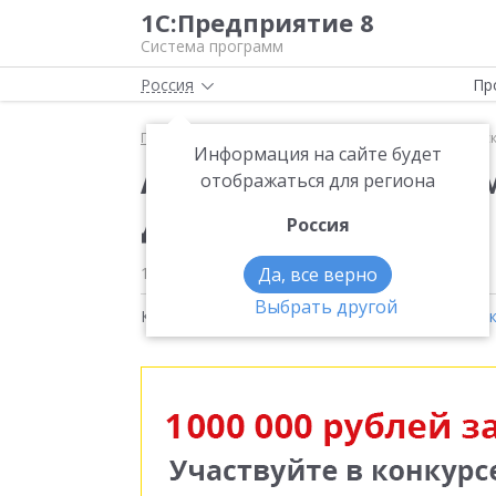
1С:Предприятие 8
Система программ
Россия
Пр
Главная
Методические материалы
Адресный ск
Информация на сайте будет
Адресный склад в ко
отображаться для региона
для автомобилей
Россия
10 декабря 2021
Да, все верно
1667
Выбрать другой
Кейсы на тему:
Реальная автоматизация
,
Конк