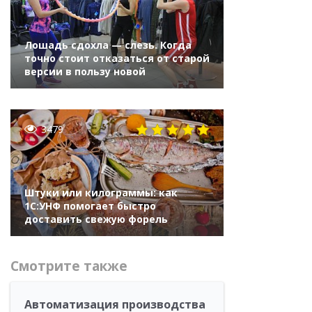
Лошадь сдохла — слезь. Когда
точно стоит отказаться от старой
версии в пользу новой
3479
Штуки или килограммы: как
1С:УНФ помогает быстро
доставить свежую форель
Смотрите также
Автоматизация производства