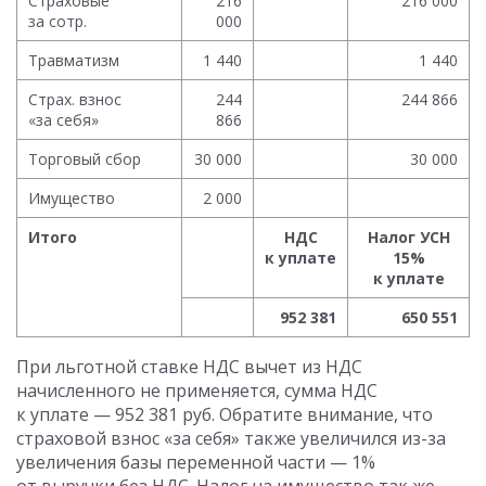
Страховые
216
216 000
за сотр.
000
Травматизм
1 440
1 440
Страх. взнос
244
244 866
«за себя»
866
Торговый сбор
30 000
30 000
Имущество
2 000
Итого
НДС
Налог УСН
к уплате
15%
к уплате
952 381
650 551
При льготной ставке НДС вычет из НДС
начисленного не применяется, сумма НДС
к уплате — 952 381 руб. Обратите внимание, что
страховой взнос «за себя» также увеличился из-за
увеличения базы переменной части — 1%
от выручки без НДС. Налог на имущество так же