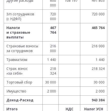
Другие расходы
600
108 197
491 803
000
З/п сотрудников
720
720 000
(с НДФЛ)
000
Налоги
467
465 764
и страховые
764
выплаты
Страховые взносы
216
216 000
за сотрудников
000
Травматизм
1 440
1 440
Страх. взнос
218
218 324
«за себя»
324
Торговый сбор
30 000
30 000
Имущество
2 000
2 000
Доход-Расход
943 384
Итого
НДС
Налог УСН