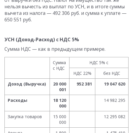
нельзя вычесть из выплат по УСН, и в итоге суммы
вычета из налога — 492 306 руб. и сумма к уплате —
650 551 руб.
УСН (Доход-Расход) с НДС 5%
Сумма НДС — как в предыдущем примере.
Сумма
НДС 5% с
с НДС
НДС 22%
без НДС
Доход (Выручка)
20 000
952 381
19 047 620
001
Расходы
18 120
14 982 295
000
Закупка товаров
15 000
12 295 082
000
Аренда
1 800
1 475 410