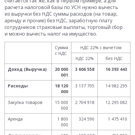
считается так же, как в первом примере, а для
расчета налоговой базы по УСН нужно вычесть
из выручки без НДС суммы расходов (на товар,
аренду и прочие) без НДС, заработную плату
сотрудников страховые выплаты, торговый сбор
и можно вычесть налог на имущество.
Сумма
НДС 22% с вычетом
с НДС
НДС 22%
без НДС
Доход (Выручка)
20 000
3 606 558
16 393 443
001
Расходы
18 120
3 137 705
14 982 295
000
Закупка товаров
15 000
2 704 918
12 295 082
000
Аренда
1 800
324 590
1 475 410
000