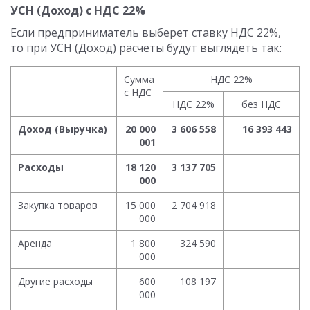
УСН (Доход) с НДС 22%
Если предприниматель выберет ставку НДС 22%,
то при УСН (Доход) расчеты будут выглядеть так:
Сумма
НДС 22%
с НДС
НДС 22%
без НДС
Доход (Выручка)
20 000
3 606 558
16 393 443
001
Расходы
18 120
3 137 705
000
Закупка товаров
15 000
2 704 918
000
Аренда
1 800
324 590
000
Другие расходы
600
108 197
000