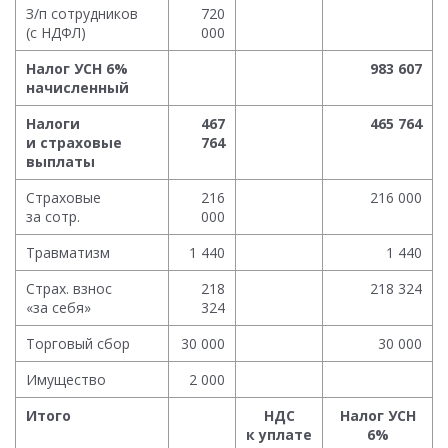
З/п сотрудников
720
(с НДФЛ)
000
Налог УСН 6%
983 607
начисленный
Налоги
467
465 764
и страховые
764
выплаты
Страховые
216
216 000
за сотр.
000
Травматизм
1 440
1 440
Страх. взнос
218
218 324
«за себя»
324
Торговый сбор
30 000
30 000
Имущество
2 000
Итого
НДС
Налог УСН
к уплате
6%