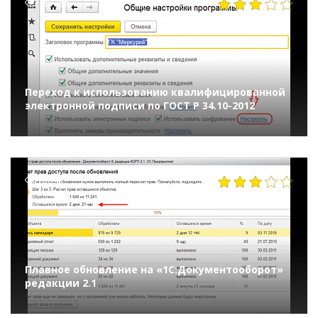
20298
Переход к использованию квалифицированной
электронной подписи по ГОСТ Р 34.10-2012
6841
Плавное обновление на «1С:Документооборот»
редакции 2.1