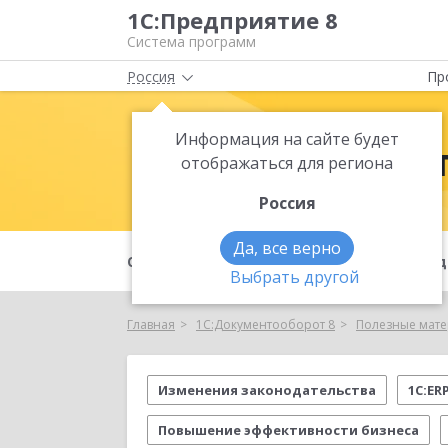
1С:Предприятие 8
Система программ
Россия
Пр
Информация на сайте будет
1С:Документ
отображаться для региона
Россия
Да, все верно
О продукте
Возможности
Под
Выбрать другой
Главная
1С:Документооборот 8
Полезные мат
Изменения законодательства
1С:ER
Повышение эффективности бизнеса