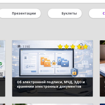
вер взаимодействия
Казначейство
Работа через Интернет
Презентации
Буклеты
С
изация бизнеса
CRM
Медицина
Удаленная работа
зводство
Адаптация сотрудников
1190
Об электронной подписи, МЧД, ЭДО и
хранении электронных документов