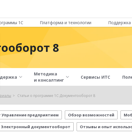
ограммы 1С
Платформа и технологии
Поддержка 
ооборот 8
Методика
держка
Сервисы ИТС
Пол
и консалтинг
ериалы
Статьи о программе 1С:Документооборот 8
P Управление предприятием
Обзор возможностей
Моб
Электронный документооборот
Отзывы и опыт использ