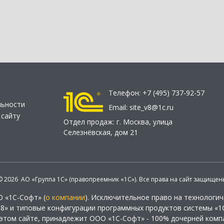
Телефон:
+7 (495) 737-92-57
льности
Email:
site_v8@1c.ru
 сайту
Отдел продаж:
г. Москва
,
улица
Селезнёвская, дом 21
© 2026 АО «Группа 1С» (правопреемник «1С»). Все права на сайт защищен
О «1С-Софт» (
о компании
). Исключительное право на технологи
 8» и типовые конфигурации программных продуктов системы «1С
этом сайте, принадлежит ООО «1С-Софт» - 100% дочерней комп