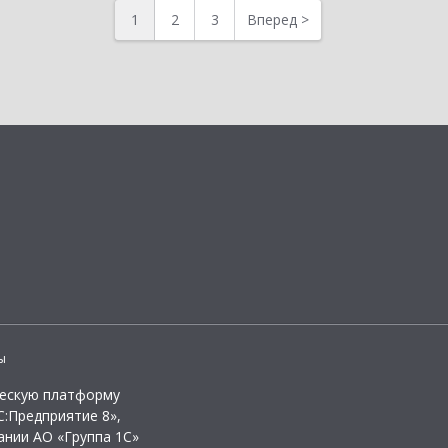
1
2
3
Вперед
>
ы
ческую платформу
:Предприятие 8»,
ании АО «Группа 1С»