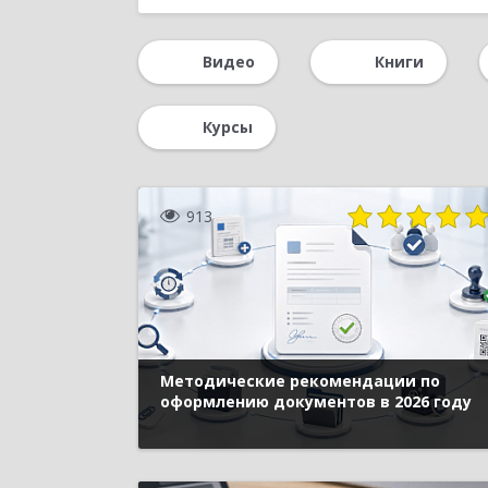
Администрирование
НДС
1С:Сер
Видео
Книги
Планирование
Отчетность
Автомат
1С-ЭДО
Облачные технологии
Прои
Курсы
913
Методические рекомендации по
оформлению документов в 2026 году