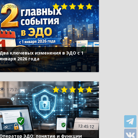
20988
Два ключевых изменения в ЭДО с 1
января 2026 года
1757
Оператор ЭДО: понятие и функции