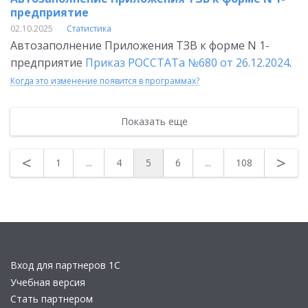
предприятие
02.10.2025
Статистика
Автозаполнение Приложения ТЗВ к форме N 1-
предприятие
Приказ РОССТАТа №680 от 26.12.2024
.
Когда это изменение появится в программах?
Показать еще
<
>
1
...
4
5
6
...
108
Вход для партнеров 1С
Учебная версия
Стать партнером