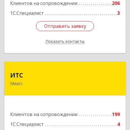
Клиентов на сопровождении
206
1С:Специалист
3
Отправить заявку
Отправить заявку
Показать контакты
Назад
ИТС
ИТС
Миасс
456300, Челябинская обл, Миасс г, Романенко
ул, дом № 50б
Подробнее
Клиентов на сопровождении
199
1С:Специалист
4