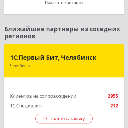
Показать контакты
Назад
Ближайшие партнеры из соседних
регионов
1С:Первый Бит, Челябинск
1С:Первый Бит, Челябинск
Челябинск
454084, Челябинская обл, Челябинск г,
Каслинская ул, дом № 77, оф.109
Подробнее
Клиентов на сопровождении
2955
1С:Специалист
212
Отправить заявку
Отправить заявку