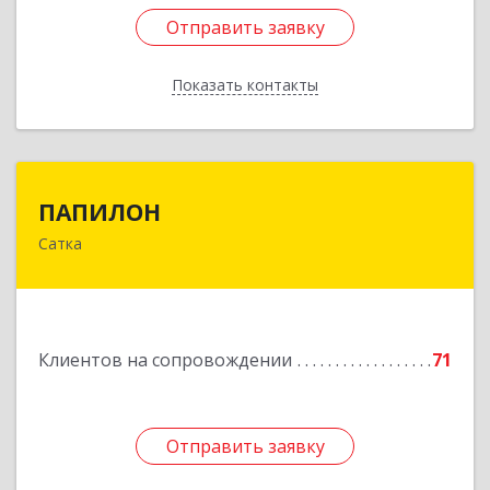
Отправить заявку
Отправить заявку
Показать контакты
Назад
ПАПИЛОН
ПАПИЛОН
Сатка
456910, Челябинская обл, Саткинский р-н, г
Сатка, ул Индустриальная, д.18
Подробнее
Клиентов на сопровождении
71
Отправить заявку
Отправить заявку