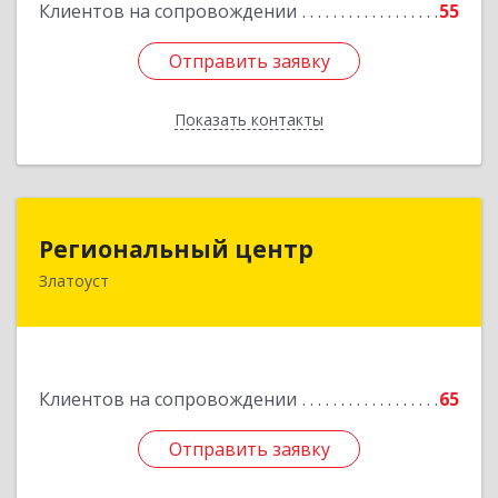
Клиентов на сопровождении
55
Отправить заявку
Отправить заявку
Показать контакты
Назад
Региональный центр
Региональный центр
Златоуст
456227, Челябинская обл, Златоуст г, Мира пр-
кт, дом № 21
Подробнее
Клиентов на сопровождении
65
Отправить заявку
Отправить заявку