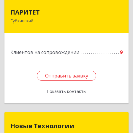
ПАРИТЕТ
ПАРИТЕТ
Губкинский
629830, Ямало-Ненецкий АО, Губкинский г, 9-й
мкр, дом № 35, оф.1
Подробнее
Клиентов на сопровождении
9
Отправить заявку
Отправить заявку
Показать контакты
Назад
Новые Технологии
Новые Технологии