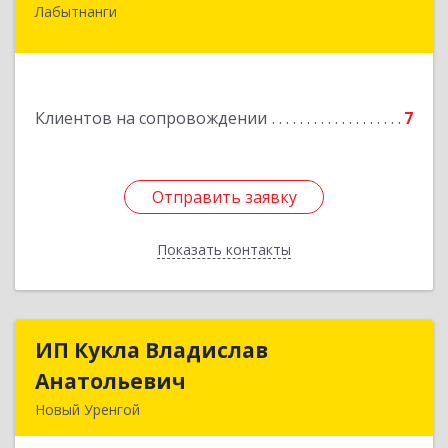
Лабытнанги
629400, Ямало-Ненецкий АО, Лабытнанги г,
Школьная ул, дом № 20, кв.37
Подробнее
Клиентов на сопровождении
7
Отправить заявку
Отправить заявку
Показать контакты
Назад
ИП Кукла Владислав
ИП Кукла Владислав
Анатольевич
Анатольевич
Новый Уренгой
629306, Ямало-Ненецкий АО, Новый Уренгой г,