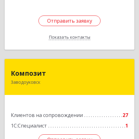
Отправить заявку
Отправить заявку
Показать контакты
Назад
Композит
Композит
Заводоуковск
627140, Тюменская обл, Заводоуковский р-н,
Заводоуковск г, Шоссейная ул, дом № 156
Подробнее
Клиентов на сопровождении
27
1С:Специалист
1