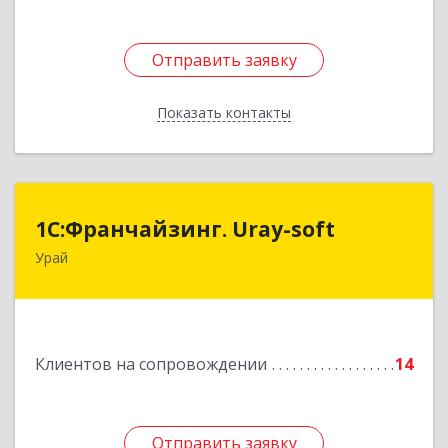
Отправить заявку
Отправить заявку
Показать контакты
Назад
1С:Франчайзинг. Uray-soft
1С:Франчайзинг. Uray-soft
Урай
628284, Ханты-Мансийский Автономный округ
- Югра АО, Урай г, 2-й мкр, дом № 89а, кв.2
Подробнее
Клиентов на сопровождении
14
Отправить заявку
Отправить заявку