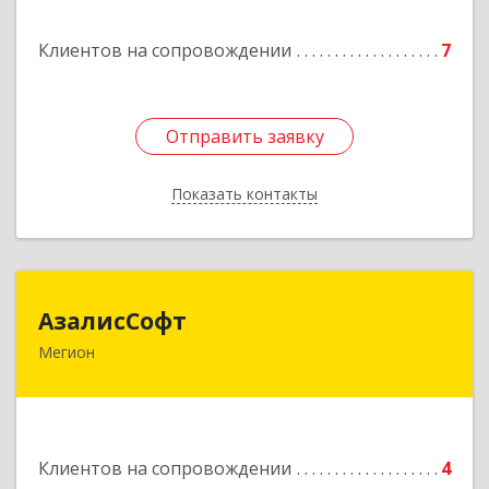
Подробнее
Клиентов на сопровождении
7
Отправить заявку
Отправить заявку
Показать контакты
Назад
АзалисСофт
АзалисСофт
Мегион
628690, Ханты-Мансийский Автономный округ
- Югра АО, Мегион г, Высокий пгт, Мира ул,
дом № 7, кв.2
Подробнее
Клиентов на сопровождении
4