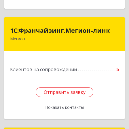
1С:Франчайзинг.Мегион-линк
1С:Франчайзинг.Мегион-линк
Мегион
Подробнее
Клиентов на сопровождении
5
Отправить заявку
Отправить заявку
Показать контакты
Назад