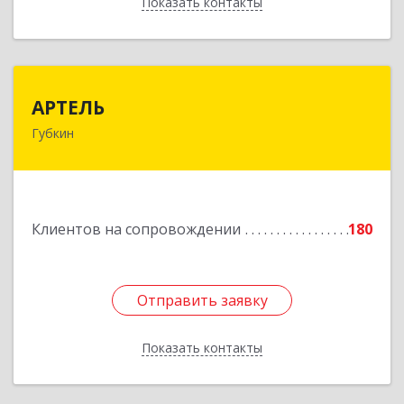
Показать контакты
Назад
АРТЕЛЬ
АРТЕЛЬ
Губкин
309181, Белгородская обл, Губкинский р-н,
Губкин г, Мира ул, дом № 20, оф.506
Подробнее
Клиентов на сопровождении
180
Отправить заявку
Отправить заявку
Показать контакты
Назад