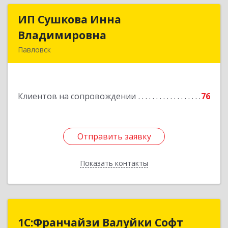
ИП Сушкова Инна
ИП Сушкова Инна
Владимировна
Владимировна
Павловск
396420, Воронежская обл, Павловский р-н,
Павловск г, Цветочная ул, дом № 4/2
Клиентов на сопровождении
76
Подробнее
Отправить заявку
Отправить заявку
Показать контакты
Назад
1С:Франчайзи Валуйки Софт
1С:Франчайзи Валуйки Софт