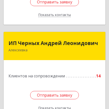
Отправить заявку
Отправить заявку
Показать контакты
Назад
ИП Черных Андрей Леонидович
ИП Черных Андрей Леонидович
Алексеевка
309850, Белгородская обл, Алексеевский р-н,
Алексеевка г, Совхозная ул, дом № 23, кв.2
Подробнее
Клиентов на сопровождении
14
Отправить заявку
Отправить заявку
Показать контакты
Назад