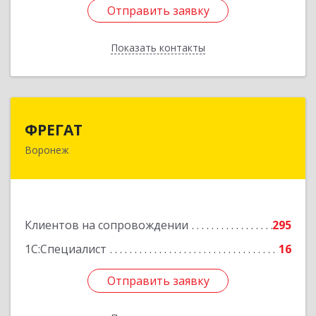
Отправить заявку
Отправить заявку
Показать контакты
Назад
ФРЕГАТ
ФРЕГАТ
Воронеж
394006, Воронежская обл, Воронеж г,
Бахметьева ул, дом № 2Б, пом.I, офис 220
Подробнее
Клиентов на сопровождении
295
1С:Специалист
16
Отправить заявку
Отправить заявку