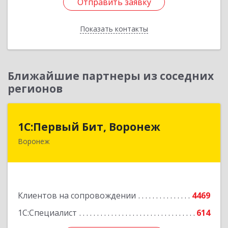
Отправить заявку
Отправить заявку
Показать контакты
Назад
Ближайшие партнеры из соседних
регионов
1С:Первый Бит, Воронеж
1С:Первый Бит, Воронеж
Воронеж
394006, Воронежская обл, Воронеж г, 20-летия
Октября ул, дом № 119, оф.711
Подробнее
Клиентов на сопровождении
4469
1С:Специалист
614