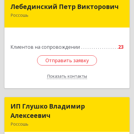
Лебединский Петр Викторович
Лебединский Петр Викторович
Россошь
396650, Воронежская обл., г. Россошь, пер.
Крамского 11
Подробнее
Клиентов на сопровождении
23
Отправить заявку
Отправить заявку
Показать контакты
Назад
ИП Глушко Владимир
ИП Глушко Владимир
Алексеевич
Алексеевич
Россошь
396650, Воронежская обл, Россошанский р-н,