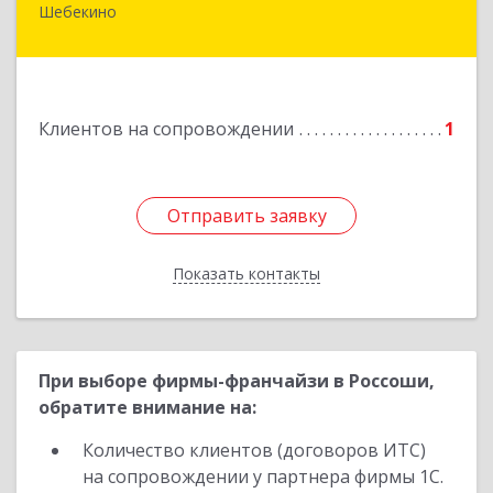
Шебекино
309290, Белгородская обл, Шебекино,
ул.Ленина , д.12
Подробнее
Клиентов на сопровождении
1
Отправить заявку
Отправить заявку
Показать контакты
Назад
При выборе фирмы-франчайзи в Россоши,
обратите внимание на:
Количество клиентов (договоров ИТС)
на сопровождении у партнера фирмы 1С.