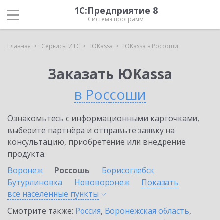
1С:Предприятие 8
Система программ
Главная
Сервисы ИТС
ЮKassa
ЮKassa в Россоши
Заказать ЮKassa
в Россоши
Ознакомьтесь с информационными карточками,
выберите партнёра и отправьте заявку на
консультацию, приобретение или внедрение
продукта.
Воронеж
Россошь
Борисоглебск
Бутурлиновка
Нововоронеж
Показать
все населенные
пункты
Смотрите также:
Россия
,
Воронежская область
,