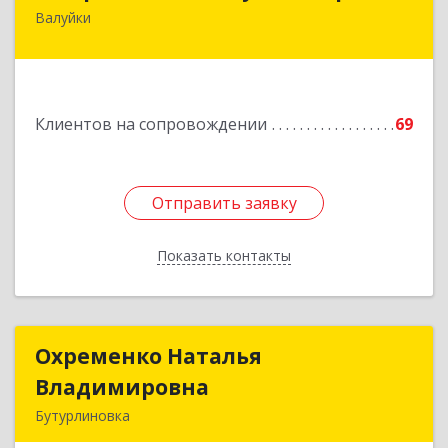
Валуйки
309996, Белгородская обл, Валуйки г, Горького,
дом № 21, кв.21
Подробнее
Клиентов на сопровождении
69
Отправить заявку
Отправить заявку
Показать контакты
Назад
Охременко Наталья
Охременко Наталья
Владимировна
Владимировна
Бутурлиновка