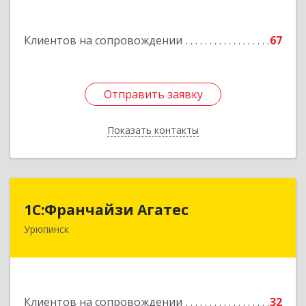
Подробнее
Клиентов на сопровождении
67
Отправить заявку
Отправить заявку
Показать контакты
Назад
1С:Франчайзи Агатес
1С:Франчайзи Агатес
Урюпинск
403113, Волгоградская обл, Урюпинск г, Ленина
пр-кт, дом № 90а
Подробнее
Клиентов на сопровождении
32