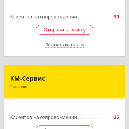
Россошь г,ул Октябрьская 76 Г
Клиентов на сопровождении
30
Подробнее
Отправить заявку
Отправить заявку
Показать контакты
Назад
КМ-Сервис
КМ-Сервис
Россошь
396650, Воронежская обл, Россошанский р-н,
Россошь г, Мира ул, дом № 42,2
Подробнее
Клиентов на сопровождении
25