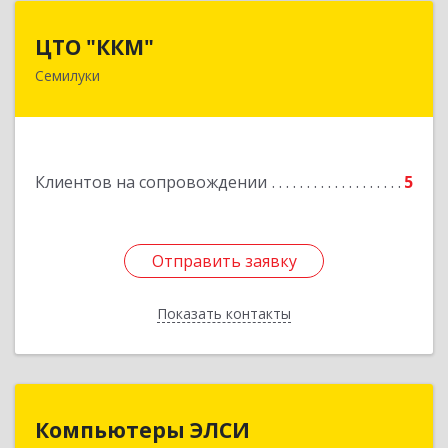
ЦТО "ККМ"
ЦТО "ККМ"
Семилуки
Подробнее
Клиентов на сопровождении
5
Отправить заявку
Отправить заявку
Показать контакты
Назад
Компьютеры ЭЛСИ
Компьютеры ЭЛСИ