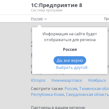
1С:Предприятие 8
Система программ
Россия
Пр
Главная
Сервисы ИТС
ЮKassa
ЮKassa в Пыт
Информация на сайте будет
отображаться для региона
Заказать ЮKassa
Россия
в Пыть-Яхе
Да, все верно
Ознакомьтесь с информационными карт
Выбрать другой
внедрение продукта.
Югорск
Нижневартовск
Ноябрьск
Смотрите также:
Россия
,
Тюменская обл
Республика Коми
,
Свердловская област
Партнеры в вашем регионе: