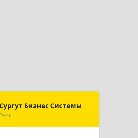
Сургут Бизнес Системы
Сургут Бизнес Системы
Сургут
628406, Ханты-Мансийский
Автономный округ - Югра АО, Сургут
г, 30 лет Победы ул, дом № 44, корпус
А, оф.304