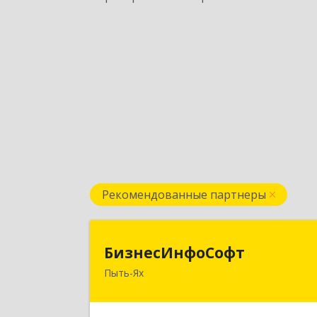
Рекомендованные партнеры
БизнесИнфоСоф
БизнесИнфоСофт
Пыть-Ях
628380, Ханты-Мансийски
Автономный округ - Югра АО, Пыть
Ях г, 2 Нефтяников мкр, дом № 11