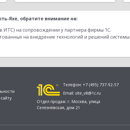
ть-Яхе, обратите внимание на:
в ИТС) на сопровождении у партнера фирмы 1С.
стованных на внедрение технологий и решений системы
Телефон:
+7 (495) 737-92-57
льности
Email:
site_v8@1c.ru
 сайту
Отдел продаж:
г. Москва
,
улица
Селезнёвская, дом 21