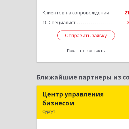
кв.5
Клиентов на сопровождении
2
Подробне
1С:Специалист
Отправить заявку
Отправить заявку
Показать контакты
Назад
Ближайшие партнеры из со
Центр управления
Центр управлени
бизнесом
бизнесо
Сургут
628403, Ханты-Мансийски
Автономный округ - Югра АО, Сургу