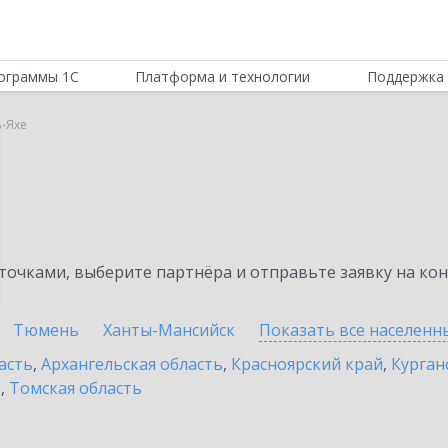
ограммы 1С
Платформа и технологии
Поддержка 
ь-Яхе
очками, выберите партнёра и отправьте заявку на ко
Тюмень
Ханты-Мансийск
Показать все населен
асть
,
Архангельская область
,
Красноярский край
,
Курган
ь
,
Томская область