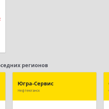
2
1
е
2
седних регионов
я
Югра-Сервис
Югра-Сервис
м
Нефтеюганск
628303, Ханты-Мансийский
Автономный округ - Югра АО,
й
Нефтеюганск г, 6-й мкр, дом № 3,
т
кв.175