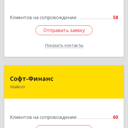
Подробнее
Клиентов на сопровождении
58
Отправить заявку
Отправить заявку
Показать контакты
Назад
Софт-Финанс
Софт-Финанс
Майкоп
385006, Адыгея Респ, Майкоп г, Калинина ул,
дом № 210С
Подробнее
Клиентов на сопровождении
60