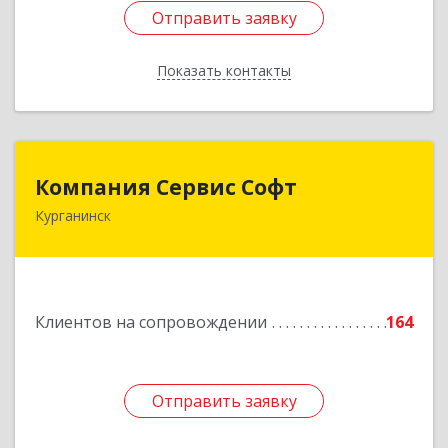
Отправить заявку
Отправить заявку
Показать контакты
Назад
Компания Сервис Софт
Компания Сервис Софт
Курганинск
352430, Краснодарский край, Курганинск г,
Розы Люксембург ул, дом № 333
Подробнее
Клиентов на сопровождении
164
Отправить заявку
Отправить заявку