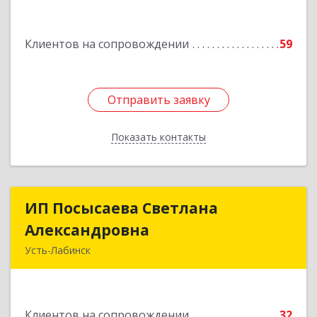
Подробнее
Клиентов на сопровождении
59
Отправить заявку
Отправить заявку
Показать контакты
Назад
ИП Посысаева Светлана
ИП Посысаева Светлана
Александровна
Александровна
Усть-Лабинск
352330, Краснодарский край, Усть-Лабинск г,
Зои Космодемьянской ул, дом № 192
Клиентов на сопровождении
32
Подробнее