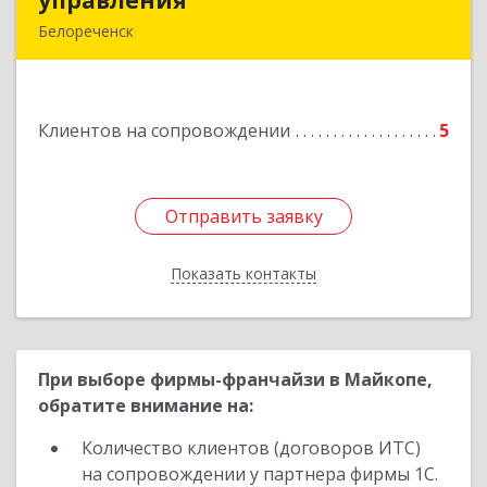
управления
управления
Белореченск
352630, Краснодарский край, Белореченск г,
Луценко ул, дом № 103
Клиентов на сопровождении
5
Подробнее
Отправить заявку
Отправить заявку
Показать контакты
Назад
При выборе фирмы-франчайзи в Майкопе,
обратите внимание на:
Количество клиентов (договоров ИТС)
на сопровождении у партнера фирмы 1С.