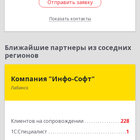
Отправить заявку
Отправить заявку
Показать контакты
Назад
Ближайшие партнеры из соседних
регионов
Компания "Инфо-Софт"
Компания "Инфо-Софт"
Лабинск
352500, Краснодарский край, Лабинский р-н,
Лабинск г, Константинова ул, дом № 72
Подробнее
Клиентов на сопровождении
228
1С:Специалист
1