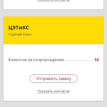
ЦЭТиКС
ЦЭТиКС
Горячий Ключ
353290, Краснодарский край, Горячий Ключ г,
Ленина ул, дом № 208, оф.21
Подробнее
Клиентов на сопровождении
10
Отправить заявку
Отправить заявку
Показать контакты
Назад