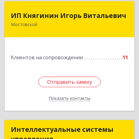
ИП Княгинин Игорь Витальевич
ИП Княгинин Игорь Витальевич
Мостовской
352570, Краснодарский край, Мостовский р-н,
Мостовской пгт, Гоголя ул, дом № 113, кв.3
Подробнее
Клиентов на сопровождении
11
Отправить заявку
Отправить заявку
Показать контакты
Назад
Интеллектуальные системы
Интеллектуальные системы