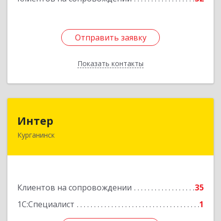
Отправить заявку
Отправить заявку
Показать контакты
Назад
Интер
Интер
Курганинск
352430, Краснодарский край, Курганинск г,
Матросова ул, дом № 151
Подробнее
Клиентов на сопровождении
35
1С:Специалист
1