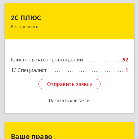
2С ПЛЮС
2С ПЛЮС
Белореченск
352630, Краснодарский край, Белореченский р-
н, Белореченск г, Мира ул, дом № 63
Подробнее
Клиентов на сопровождении
92
1С:Специалист
1
Отправить заявку
Отправить заявку
Показать контакты
Назад
Ваше право
Ваше право