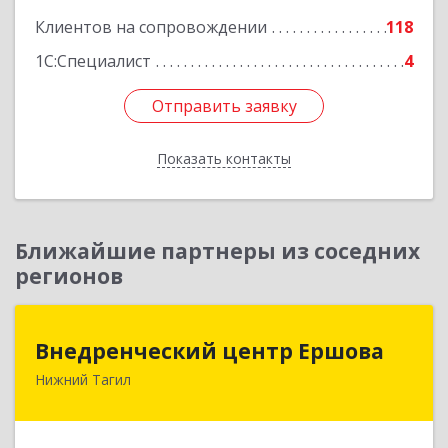
Клиентов на сопровождении
118
1С:Специалист
4
Отправить заявку
Отправить заявку
Показать контакты
Назад
Ближайшие партнеры из соседних
регионов
Внедренческий центр Ершова
Внедренческий центр Ершова
Нижний Тагил
622030, Свердловская обл, Нижний Тагил г,
Черноисточинское ш, дом № 58А, оф.6