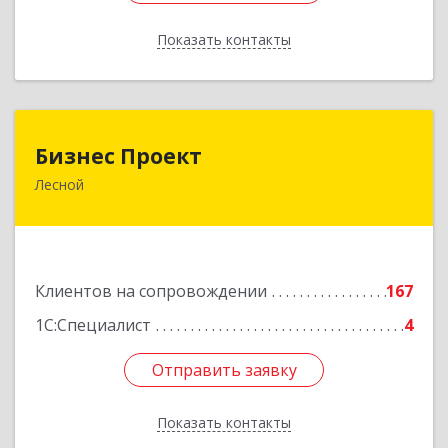
Показать контакты
Назад
Бизнес Проект
Бизнес Проект
Лесной
624200, Свердловская обл, Лесной г, Сиротина
ул, дом № 11
Подробнее
Клиентов на сопровождении
167
1С:Специалист
4
Отправить заявку
Отправить заявку
Показать контакты
Назад