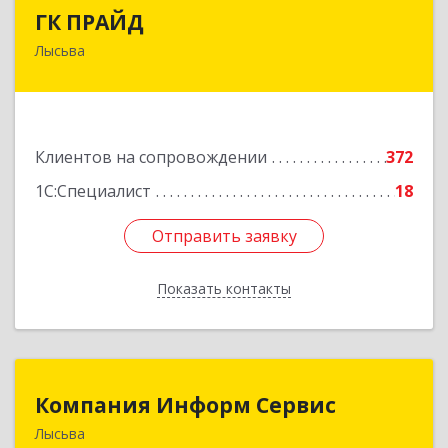
ГК ПРАЙД
ГК ПРАЙД
Лысьва
618909, Пермский край, Лысьва г, Репина ул,
дом № 41
Подробнее
Клиентов на сопровождении
372
1С:Специалист
18
Отправить заявку
Отправить заявку
Показать контакты
Назад
Компания Информ Сервис
Компания Информ Сервис
Лысьва
618909, Пермский край, Лысьва г, Металлистов