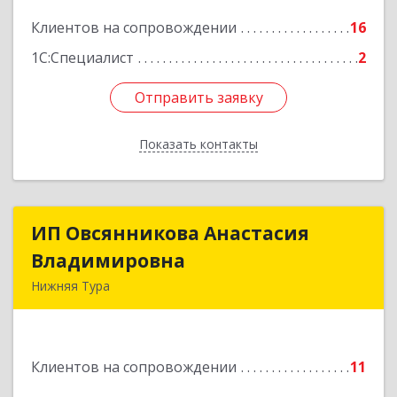
Клиентов на сопровождении
16
Подробнее
1С:Специалист
2
Отправить заявку
Отправить заявку
Показать контакты
Назад
ИП Овсянникова Анастасия
ИП Овсянникова Анастасия
Владимировна
Владимировна
Нижняя Тура
624222, Свердловская обл, Нижняя Тура г,
Машиностроителей ул, дом № 7, кв.30
Клиентов на сопровождении
11
Подробнее