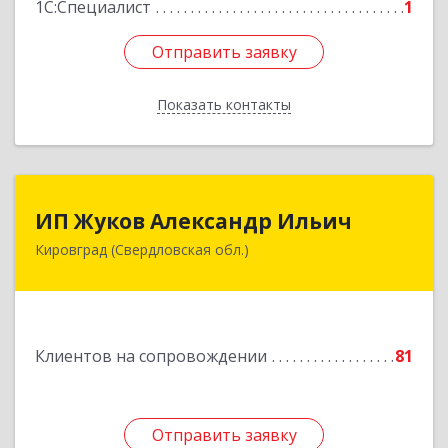
1С:Специалист
1
Отправить заявку
Отправить заявку
Показать контакты
Назад
ИП Жуков Александр Ильич
ИП Жуков Александр Ильич
Кировград (Свердловская обл.)
624140, Свердловская обл, Кировград г,
Свердлова ул, дом № 68Б, оф.61
Подробнее
Клиентов на сопровождении
81
Отправить заявку
Отправить заявку