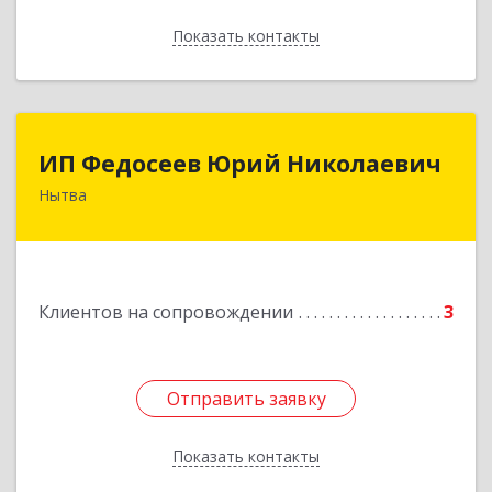
Показать контакты
Назад
ИП Федосеев Юрий Николаевич
ИП Федосеев Юрий Николаевич
Нытва
617000, Пермский край, Нытвенский р-н,
Нытва г, Ленина пр-кт, дом № 36 8
Подробнее
Клиентов на сопровождении
3
Отправить заявку
Отправить заявку
Показать контакты
Назад