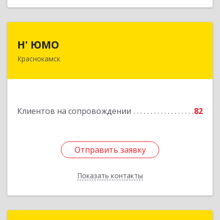
Н' ЮМО
Н' ЮМО
Краснокамск
617060, Пермский край, Краснокамский р-н,
Краснокамск г, Большевистская ул, дом № 38,
оф.3
Подробнее
Клиентов на сопровождении
82
Отправить заявку
Отправить заявку
Показать контакты
Назад