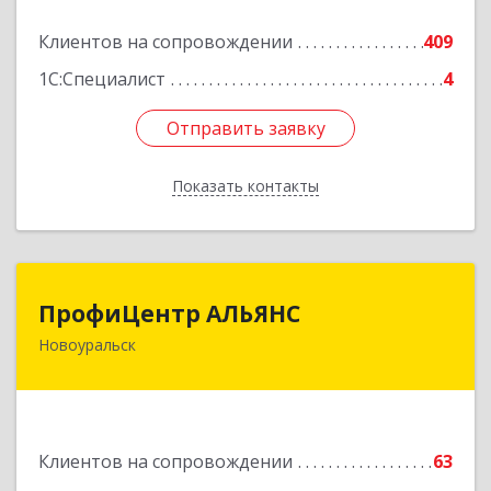
Подробнее
Клиентов на сопровождении
409
1С:Специалист
4
Отправить заявку
Отправить заявку
Показать контакты
Назад
ПрофиЦентр АЛЬЯНС
ПрофиЦентр АЛЬЯНС
Новоуральск
624133, Свердловская обл, Новоуральск г, Льва
Толстого ул, Здание № 2а, оф.106
Подробнее
Клиентов на сопровождении
63