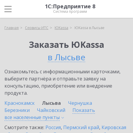
1С:Предприятие 8
Система программ
Главная
Сервисы ИТС
ЮKassa
ЮKassa в Лысьве
Заказать ЮKassa
в Лысьве
Ознакомьтесь с информационными карточками,
выберите партнёра и отправьте заявку на
консультацию, приобретение или внедрение
продукта.
Краснокамск
Лысьва
Чернушка
Березники
Чайковский
Показать
все населенные
пункты
Смотрите также:
Россия
,
Пермский край
,
Кировская