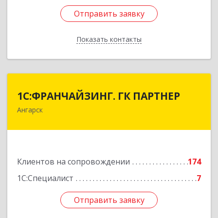
Отправить заявку
Отправить заявку
Показать контакты
Назад
1С:ФРАНЧАЙЗИНГ. ГК ПАРТНЕР
1С:ФРАНЧАЙЗИНГ. ГК ПАРТНЕР
Ангарск
665813, Иркутская обл, Ангарск г, 81 кв-л,
строение 3, оф.104
Подробнее
Клиентов на сопровождении
174
1С:Специалист
7
Отправить заявку
Отправить заявку