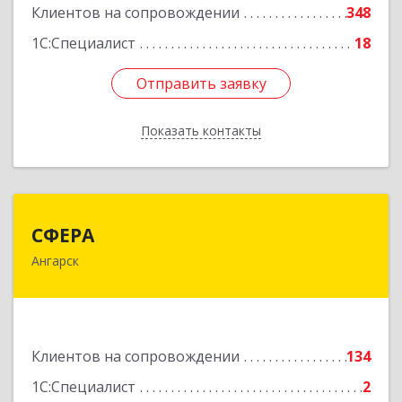
Клиентов на сопровождении
348
1С:Специалист
18
Отправить заявку
Отправить заявку
Показать контакты
Назад
СФЕРА
СФЕРА
Ангарск
665816, Иркутская обл, Ангарск г, 177-й кв-л,
дом № 6, оф.159
Подробнее
Клиентов на сопровождении
134
1С:Специалист
2