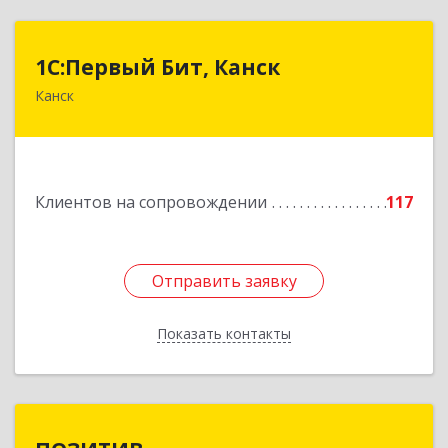
1С:Первый Бит, Канск
1С:Первый Бит, Канск
Канск
663600, Красноярский край, Канск г, 30 лет
ВЛКСМ ул, дом № 20, пом.25
Подробнее
Клиентов на сопровождении
117
Отправить заявку
Отправить заявку
Показать контакты
Назад
ПОЗИТИВ