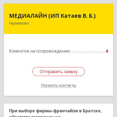
МЕДИАЛАЙН (ИП Катаев В. Б.)
МЕДИАЛАЙН (ИП Катаев В. Б.)
Черемхово
665413, Иркутская обл, Черемхово г, Ленина ул,
дом № 5, оф.328
Подробнее
Клиентов на сопровождении
4
Отправить заявку
Отправить заявку
Показать контакты
Назад
При выборе фирмы-франчайзи в Братске,