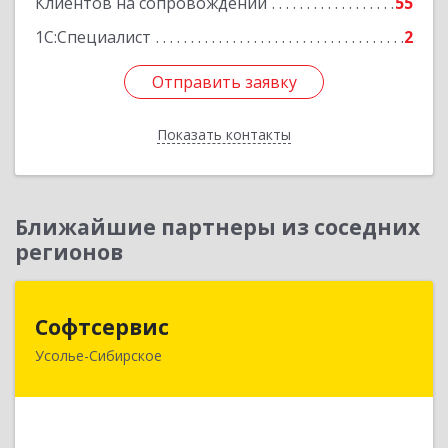
Клиентов на сопровождении
55
1С:Специалист
2
Отправить заявку
Отправить заявку
Показать контакты
Назад
Ближайшие партнеры из соседних
регионов
Софтсервис
Софтсервис
Усолье-Сибирское
665451, Иркутская обл, Усолье-Сибирское г,
Интернациональная ул, дом № 87
Подробнее