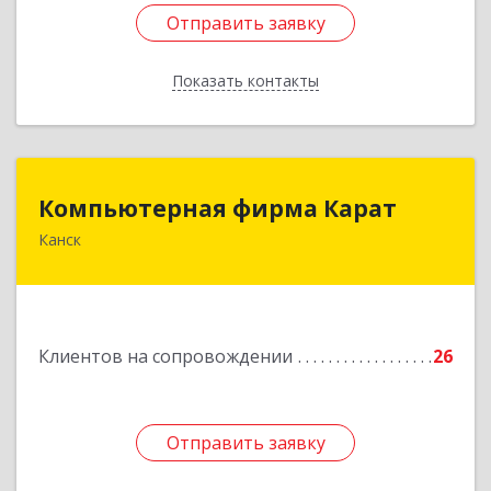
Отправить заявку
Отправить заявку
Показать контакты
Назад
Компьютерная фирма Карат
Компьютерная фирма Карат
Канск
663600, Красноярский край, Канск г,
Пролетарская ул, дом № 34
Подробнее
Клиентов на сопровождении
26
Отправить заявку
Отправить заявку