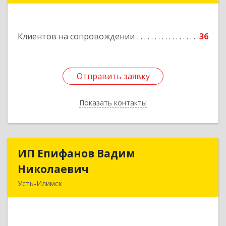
Подробнее
Клиентов на сопровождении
36
Отправить заявку
Отправить заявку
Показать контакты
Назад
ИП Епифанов Вадим
ИП Епифанов Вадим
Николаевич
Николаевич
Усть-Илимск
666682, Иркутская обл, Усть-Илимск г,
Белградская ул, дом № 11, кв.22