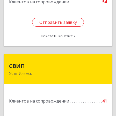
Клиентов на сопровождении
54
Подробнее
Отправить заявку
Отправить заявку
Показать контакты
Назад
СВИП
СВИП
Усть-Илимск
666685, Иркутская обл, Усть-Илимск г,
Энтузиастов ул, дом № 5, оф.1
Подробнее
Клиентов на сопровождении
41