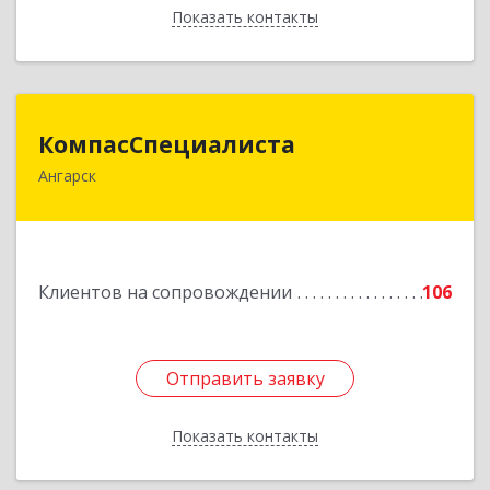
Показать контакты
Назад
КомпасСпециалиста
КомпасСпециалиста
Ангарск
665826, Иркутская обл, Ангарск г, 12А мкр, дом
№ 7, 86
Подробнее
Клиентов на сопровождении
106
Отправить заявку
Отправить заявку
Показать контакты
Назад