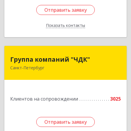
Отправить заявку
Отправить заявку
Показать контакты
Назад
Группа компаний "ЧДК"
Группа компаний "ЧДК"
Санкт-Петербург
191119, Санкт-Петербург г, вн.тер.г.
муниципальный округ Владимирский округ,
Лиговский пр-кт, дом № 123, литера А, пом.5-Н
Подробнее
Клиентов на сопровождении
3025
Отправить заявку
Отправить заявку