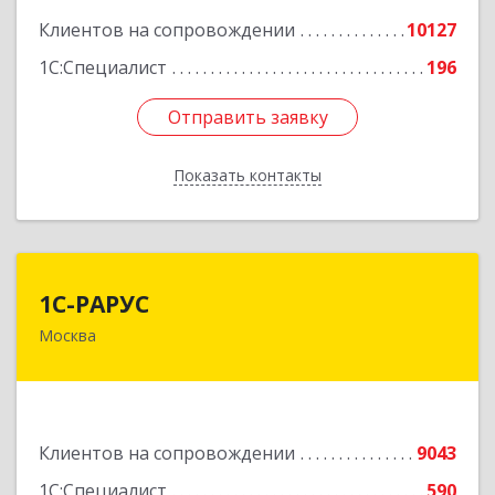
Клиентов на сопровождении
10127
1С:Специалист
196
Отправить заявку
Отправить заявку
Показать контакты
Назад
1С-РАРУС
1С-РАРУС
Москва
127434, Москва г, Дмитровское ш, дом № 9Б
Подробнее
Клиентов на сопровождении
9043
1С:Специалист
590