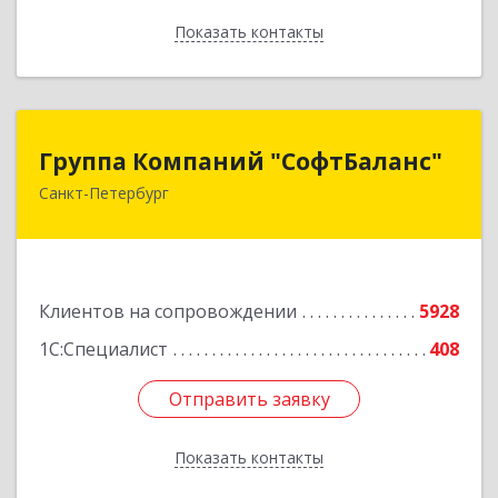
Показать контакты
Назад
Группа Компаний "СофтБаланс"
Группа Компаний "СофтБаланс"
Санкт-Петербург
195112, Санкт-Петербург г, Заневский пр-кт,
дом № 30, корпус 2, литера А
Подробнее
Клиентов на сопровождении
5928
1С:Специалист
408
Отправить заявку
Отправить заявку
Показать контакты
Назад