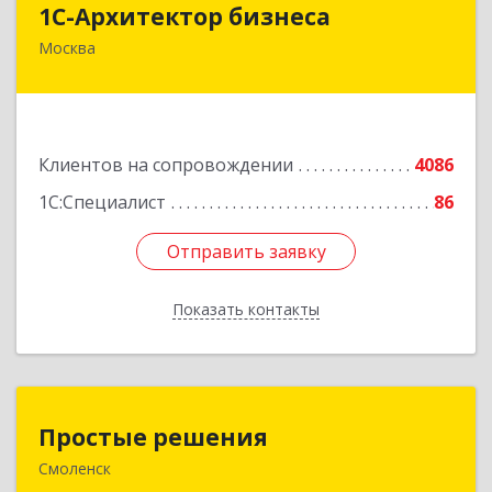
1С-Архитектор бизнеса
Москва
115114, Москва г, Кожевнический 2-й пер, дом
№ 12, строение 2, этаж 2,пом.XII, ком.6
Подробнее
Клиентов на сопровождении
4086
1С:Специалист
86
Отправить заявку
Отправить заявку
Показать контакты
Назад
Простые решения
Простые решения
Смоленск
214015, Смоленская обл, Смоленск г, Большая