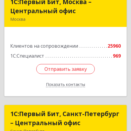
1С:Первый Бит, Москва –
1С:Первый Бит, Москва –
Центральный офис
Центральный офис
Москва
г. Москва, ул. Воронцовская, д. 35Б, корп 2
Подробнее
Клиентов на сопровождении
25960
1С:Специалист
969
Отправить заявку
Отправить заявку
Показать контакты
Назад
1С:Первый Бит, Санкт-Петербург
1С:Первый Бит, Санкт-Петербург
– Центральный офис
– Центральный офис