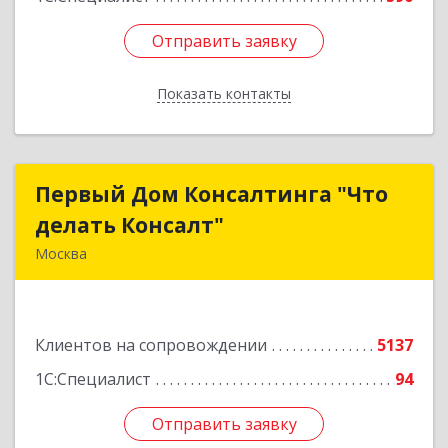
Отправить заявку
Отправить заявку
Показать контакты
Назад
Первый Дом Консалтинга "Что
Первый Дом Консалтинга "Что
делать Консалт"
делать Консалт"
Москва
127083, Москва г, Мишина ул, дом № 56
Подробнее
Клиентов на сопровождении
5137
1С:Специалист
94
Отправить заявку
Отправить заявку