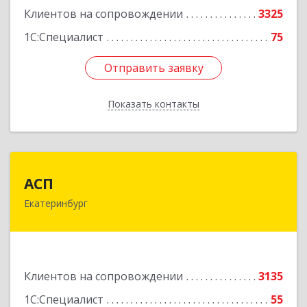
Клиентов на сопровождении
3325
1С:Специалист
75
Отправить заявку
Отправить заявку
Показать контакты
Назад
АСП
АСП
Екатеринбург
620075, Свердловская обл, Екатеринбург г,
Карла Либкнехта ул, строение 22, оф.521
Подробнее
Клиентов на сопровождении
3135
1С:Специалист
55