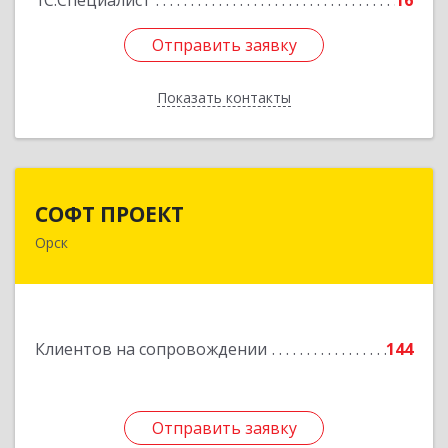
1С:Специалист
16
Отправить заявку
Отправить заявку
Показать контакты
Назад
СОФТ ПРОЕКТ
СОФТ ПРОЕКТ
Орск
462430, Оренбургская обл, Орск г,
Добровольского ул, дом № 23, кв.11
Подробнее
Клиентов на сопровождении
144
Отправить заявку
Отправить заявку