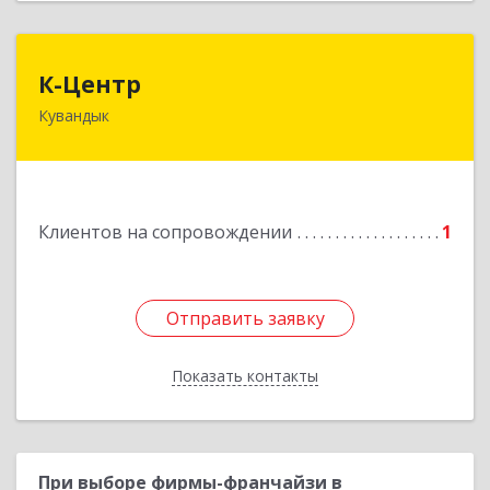
К-Центр
К-Центр
Кувандык
462243, Оренбургская обл, Кувандыкский р-н,
Кувандык г, Ленина ул, дом № 20
Подробнее
Клиентов на сопровождении
1
Отправить заявку
Отправить заявку
Показать контакты
Назад
При выборе фирмы-франчайзи в