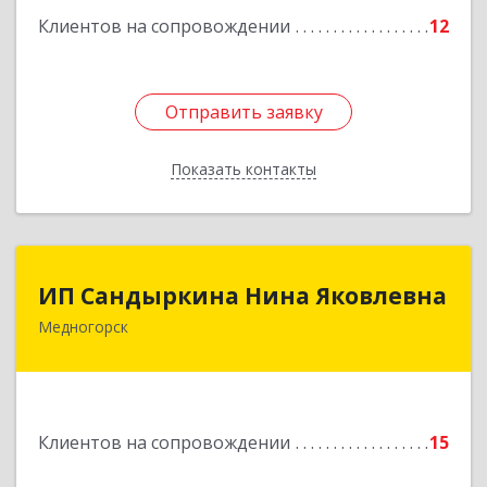
Клиентов на сопровождении
12
Отправить заявку
Отправить заявку
Показать контакты
Назад
ИП Сандыркина Нина Яковлевна
ИП Сандыркина Нина Яковлевна
Медногорск
462270, Оренбургская обл, Медногорск г,
Металлургов ул, дом № 19, кв.22
Подробнее
Клиентов на сопровождении
15