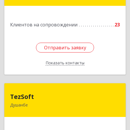
ул. Нисор Мухаммад 5/5
Подробнее
Клиентов на сопровождении
23
Отправить заявку
Отправить заявку
Показать контакты
Назад
TezSoft
TezSoft
Душанбе
Таджикистан, г. Душанбе, ул. Дружбы народов,
47
Подробнее