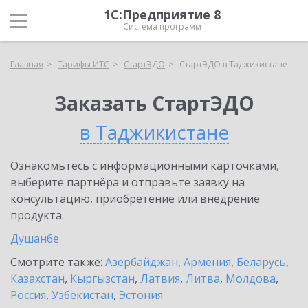
1С:Предприятие 8
Система программ
Главная
Тарифы ИТС
СтартЭДО
СтартЭДО в Таджикистане
Заказать СтартЭДО
в Таджикистане
Ознакомьтесь с информационными карточками,
выберите партнёра и отправьте заявку на
консультацию, приобретение или внедрение
продукта.
Душанбе
Смотрите также:
Азербайджан
,
Армения
,
Беларусь
,
Казахстан
,
Кыргызстан
,
Латвия
,
Литва
,
Молдова
,
Россия
,
Узбекистан
,
Эстония