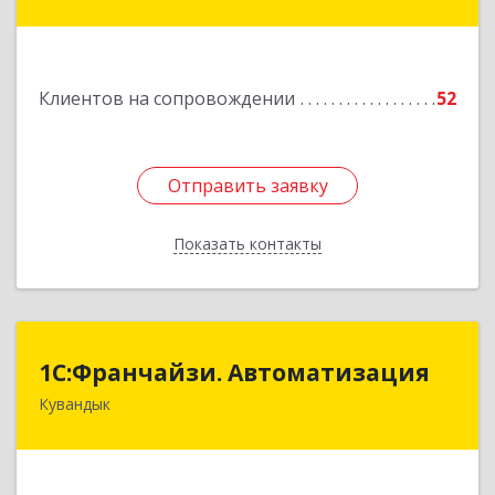
Комсомольская ул, дом № 80
Подробнее
Клиентов на сопровождении
52
Отправить заявку
Отправить заявку
Показать контакты
Назад
1С:Франчайзи. Автоматизация
1С:Франчайзи. Автоматизация
Кувандык
462220, Оренбургская обл, Кувандыкский р-н,
Кувандык г, Советская ул, дом № 10
Подробнее