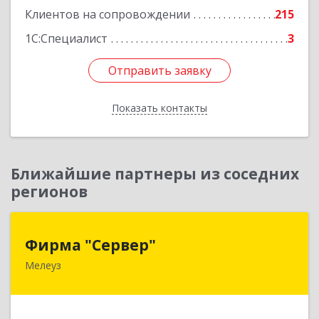
Клиентов на сопровождении
215
1С:Специалист
3
Отправить заявку
Отправить заявку
Показать контакты
Назад
Ближайшие партнеры из соседних
регионов
Фирма "Сервер"
Фирма "Сервер"
Мелеуз
453852, Башкортостан Респ, Мелеузовский р-н,
Мелеуз г, 32-й мкр, дом № 36