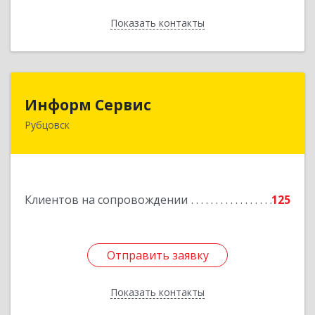
Показать контакты
Назад
Информ Сервис
Информ Сервис
Рубцовск
658204, Алтайский край, Рубцовск г, Алтайская
ул, дом № 7
Подробнее
Клиентов на сопровождении
125
Отправить заявку
Отправить заявку
Показать контакты
Назад