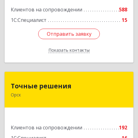
Подробнее
Клиентов на сопровождении
588
1С:Специалист
15
Отправить заявку
Отправить заявку
Показать контакты
Назад
Точные решения
Точные решения
Орск
462403, Оренбургская обл, Орск г,
Краматорская ул, дом № 2Б, пом.3, этаж 1, офис
2
Подробнее
Клиентов на сопровождении
192