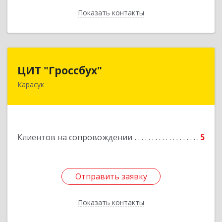
Показать контакты
Назад
ЦИТ "Гроссбух"
ЦИТ "Гроссбух"
Карасук
632861, Новосибирская обл, Карасукский р-н,
Карасук г, Сорокина ул, дом № 9, оф.3
Подробнее
Клиентов на сопровождении
5
Отправить заявку
Отправить заявку
Показать контакты
Назад