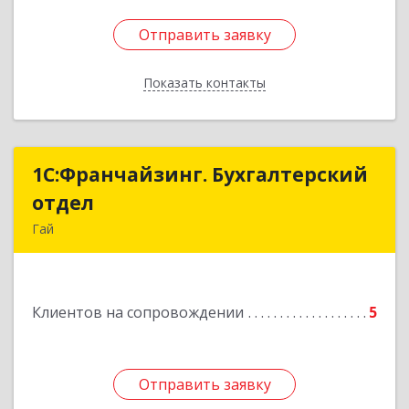
Отправить заявку
Отправить заявку
Показать контакты
Назад
1С:Франчайзинг. Бухгалтерский
1С:Франчайзинг. Бухгалтерский
отдел
отдел
Гай
462635, Оренбургская обл, Гай г, Победы пр-кт,
дом № 1, кв.12
Клиентов на сопровождении
5
Подробнее
Отправить заявку
Отправить заявку