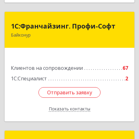
1С:Франчайзинг. Профи-Софт
1С:Франчайзинг. Профи-Софт
Байконур
468320, Байконур г, Ленина ул, дом № 10,
кв.1+2+3
Подробнее
Клиентов на сопровождении
67
1С:Специалист
2
Отправить заявку
Отправить заявку
Показать контакты
Назад