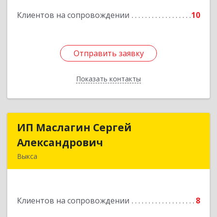
Клиентов на сопровождении
10
Отправить заявку
Отправить заявку
Показать контакты
Назад
ИП Маслагин Сергей
ИП Маслагин Сергей
Александрович
Александрович
Выкса
607060, Нижегородская обл, , Выкса г, Красная
пл., 16/61
Клиентов на сопровождении
8
Подробнее