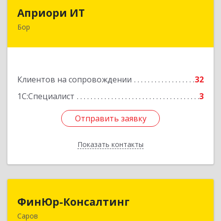
Априори ИТ
Априори ИТ
Бор
606446, Нижегородская обл, Бор г, Красногорка
м-н, дом № 23, корпус 1, кв.11
Подробнее
Клиентов на сопровождении
32
1С:Специалист
3
Отправить заявку
Отправить заявку
Показать контакты
Назад
ФинЮр-Консалтинг
ФинЮр-Консалтинг
Саров
607190, Нижегородская обл, Саров г,