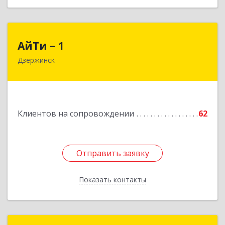
АйТи – 1
АйТи – 1
Дзержинск
606015, Нижегородская обл, Дзержинск г,
Ленина пр-кт, дом № 8, кв.20
Подробнее
Клиентов на сопровождении
62
Отправить заявку
Отправить заявку
Показать контакты
Назад