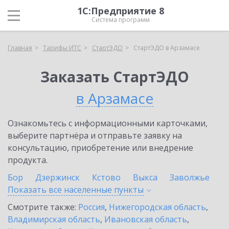
1С:Предприятие 8
Система программ
Главная
Тарифы ИТС
СтартЭДО
СтартЭДО в Арзамасе
Заказать СтартЭДО
в Арзамасе
Ознакомьтесь с информационными карточками,
выберите партнёра и отправьте заявку на
консультацию, приобретение или внедрение
продукта.
Бор
Дзержинск
Кстово
Выкса
Заволжье
Показать все населенные
пункты
Смотрите также:
Россия
,
Нижегородская область
,
Владимирская область
,
Ивановская область
,