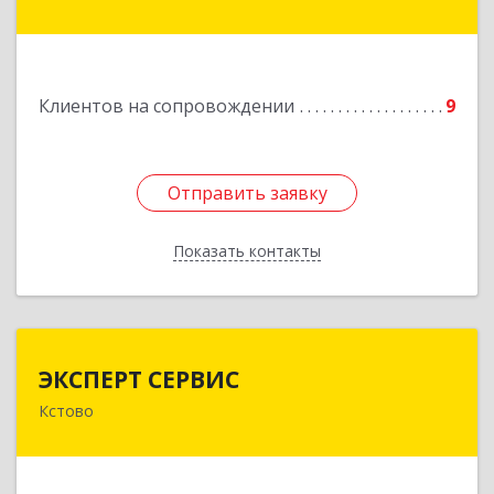
Куйбышева ул, дом № 11
Подробнее
Клиентов на сопровождении
9
Отправить заявку
Отправить заявку
Показать контакты
Назад
ЭКСПЕРТ СЕРВИС
ЭКСПЕРТ СЕРВИС
Кстово
Подробнее