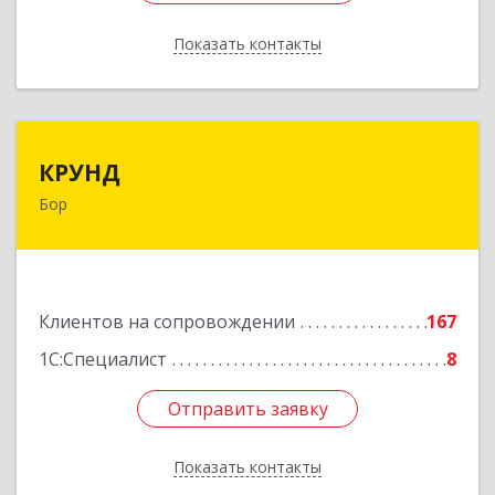
Показать контакты
Назад
КРУНД
КРУНД
Бор
606440, Нижегородская обл, Бор г,
Профсоюзная ул, дом № 6
Подробнее
Клиентов на сопровождении
167
1С:Специалист
8
Отправить заявку
Отправить заявку
Показать контакты
Назад