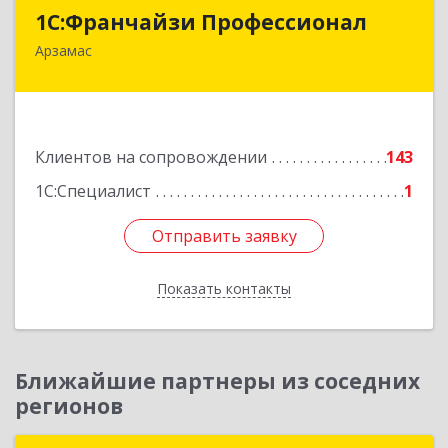
1С:Франчайзи Профессионал
1С:Франчайзи Профессионал
Арзамас
607227, Нижегородская обл, Арзамас г, Кирова
ул, дом № 56, кв.6
Подробнее
Клиентов на сопровождении
143
1С:Специалист
1
Отправить заявку
Отправить заявку
Показать контакты
Назад
Ближайшие партнеры из соседних
регионов