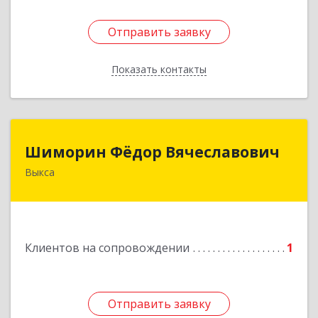
Отправить заявку
Отправить заявку
Показать контакты
Назад
Шиморин Фёдор Вячеславович
Шиморин Фёдор Вячеславович
Выкса
Подробнее
Клиентов на сопровождении
1
Отправить заявку
Отправить заявку