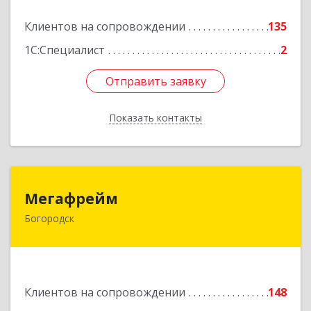
Подробнее
Клиентов на сопровождении
135
1С:Специалист
2
Отправить заявку
Отправить заявку
Показать контакты
Назад
Мегафрейм
Мегафрейм
Богородск
607600, Нижегородская обл, Богородск г,
Ленина ул, дом № 123, этаж 4, пом. 5
Подробнее
Клиентов на сопровождении
148