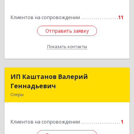
Подробнее
Клиентов на сопровождении
11
Отправить заявку
Отправить заявку
Показать контакты
Назад
ИП Каштанов Валерий
ИП Каштанов Валерий
Геннадьевич
Геннадьевич
Озеры
140560, Московская обл, Озерский р-н, Озеры г,
Ленина ул, дом № 202
Клиентов на сопровождении
1
Подробнее