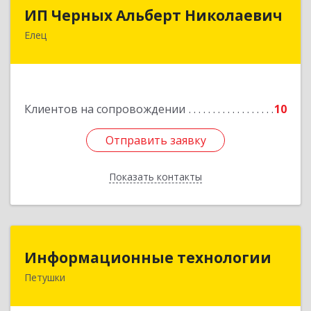
ИП Черных Альберт Николаевич
ИП Черных Альберт Николаевич
Елец
399771, Липецкая обл, Елец г, Н.Гусевой ул, 56А
Подробнее
Клиентов на сопровождении
10
Отправить заявку
Отправить заявку
Показать контакты
Назад
Информационные технологии
Информационные технологии
Петушки
601144, Владимирская обл, Петушки г,
Маяковского ул, дом № 19