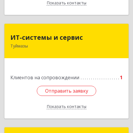
Показать контакты
Назад
ИТ-системы и сервис
ИТ-системы и сервис
Туймазы
452 750, 452750, Башкортостан Респ,
Туймазинский р-н, Туймазы г, Заводская ул,
дом № 11
Подробнее
Клиентов на сопровождении
1
Отправить заявку
Отправить заявку
Показать контакты
Назад