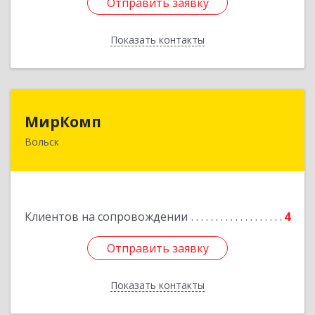
Отправить заявку
Отправить заявку
Показать контакты
Назад
МирКомп
МирКомп
Вольск
412900, Саратовская обл, Вольск г,
Володарского ул, дом № 86
Подробнее
Клиентов на сопровождении
4
Отправить заявку
Отправить заявку
Показать контакты
Назад