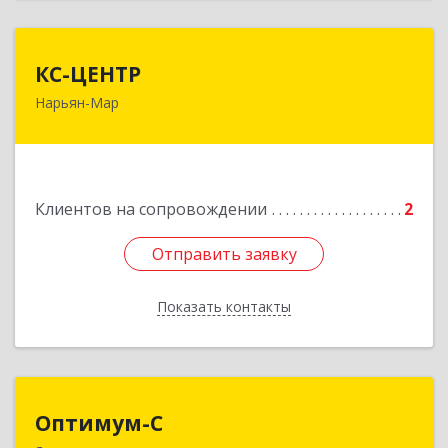
КС-ЦЕНТР
КС-ЦЕНТР
Нарьян-Мар
Подробнее
Клиентов на сопровождении
2
Отправить заявку
Отправить заявку
Показать контакты
Назад
Оптимум-С
Оптимум-С