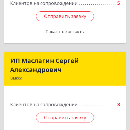
Клиентов на сопровождении
5
Отправить заявку
Отправить заявку
Показать контакты
Назад
ИП Маслагин Сергей
ИП Маслагин Сергей
Александрович
Александрович
Выкса
607060, Нижегородская обл, , Выкса г, Красная
пл., 16/61
Клиентов на сопровождении
8
Подробнее
Отправить заявку
Отправить заявку