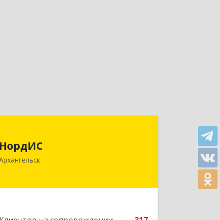
НордИС
НордИС
163071, Архангельская обл,
Архангельск
Архангельск г, Гайдара ул, дом № 55,
оф.18
Подробнее