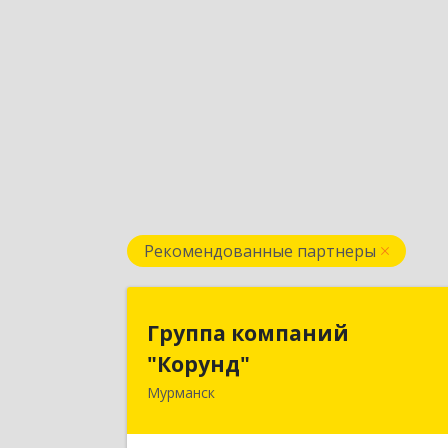
Рекомендованные партнеры
Группа компани
Группа компаний
"Корунд
"Корунд"
Мурманск
183025, Мурманская обл, Мурманск г
Тарана ул, дом № 1