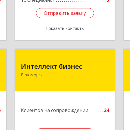
0
1С:Специалист
5
Отправить заявку
Отправить заявку
Показать контакты
Назад
й
Интеллект бизнес
ч
Интеллект бизнес
г. Беломорск, Портовое шоссе, д.1
Беломорск
Подробнее
е
6
Клиентов на сопровождении
24