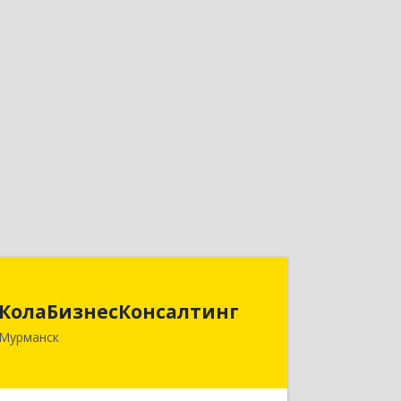
КолаБизнесКонсалтинг
КолаБизнесКонсалтинг
183074, Мурманская обл, Мурманск г,
Мурманск
Полярный Круг ул, дом № 3
Подробнее