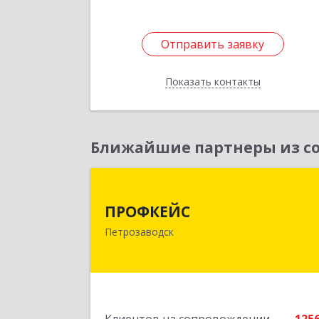
Отправить заявку
Отправить заявку
Показать контакты
Назад
Ближайшие партнеры из со
ПРОФКЕЙ
ПРОФКЕЙС
185035, Карелия Респ, Петрозаводск г
Петрозаводск
Красная ул, дом № 1
Подробне