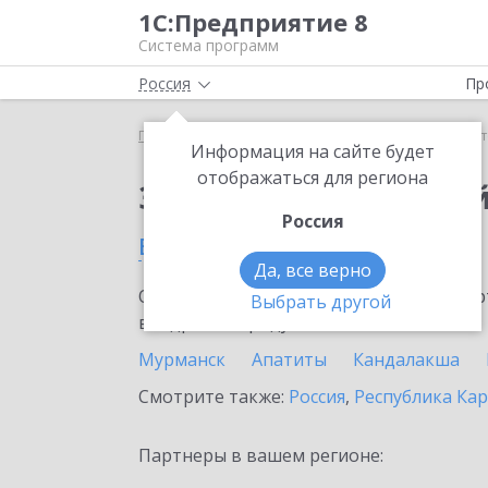
1С:Предприятие 8
Система программ
Россия
Пр
Главная
Тарифы ИТС
Старт Ритейл
Старт Ри
Информация на сайте будет
отображаться для региона
Заказать Старт Рите
Россия
в Мурманской области
Да, все верно
Ознакомьтесь с информационными карт
Выбрать другой
внедрение продукта.
Мурманск
Апатиты
Кандалакша
Смотрите также:
Россия
,
Республика Ка
Партнеры в вашем регионе: