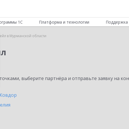
ограммы 1С
Платформа и технологии
Поддержка 
тейл в Мурманской области
йл
очками, выберите партнёра и отправьте заявку на ко
Ковдор
релия