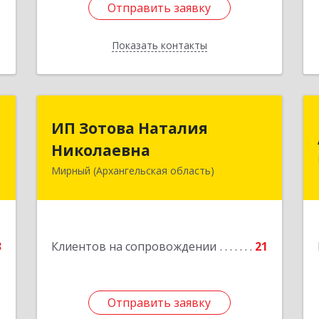
Отправить заявку
Отправить заявку
Показать контакты
Назад
С
ИП Зотова Наталия
ИП Зотова Наталия
Николаевна
Николаевна
,
№
Мирный (Архангельская область)
164170, г.Мирный, Архангельской
а
обл., ул.Советская, д.8, кв.80
е
Подробнее
3
Клиентов на сопровождении
21
Отправить заявку
Отправить заявку