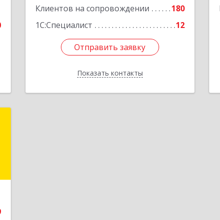
1
Клиентов на сопровождении
180
0
1С:Специалист
12
Отправить заявку
Отправить заявку
Показать контакты
Назад
и
и
и
е
9