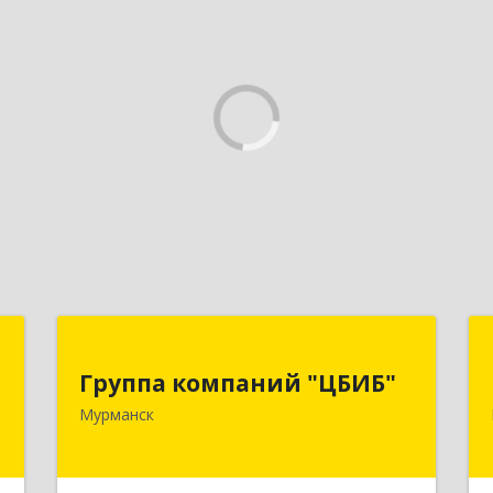
й
Группа компаний "ЦБИБ"
"
Группа компаний "ЦБИБ"
183010, Мурманская обл, Мурманск г,
Мурманск
Кирова пр-кт, дом № 17
,
0
Подробнее