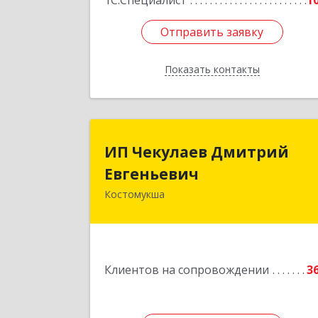
1С:Специалист
1
Отправить заявку
Отправить заявку
Показать контакты
Назад
ИП Чекулаев Дмитри
ИП Чекулаев Дмитрий
Евгеньеви
Евгеньевич
Костомукша
Подробне
Клиентов на сопровождении
3