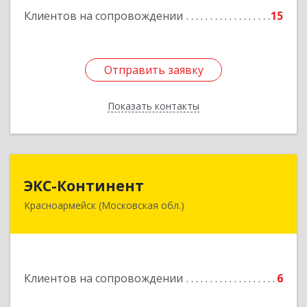
Клиентов на сопровождении
15
Отправить заявку
Отправить заявку
Показать контакты
Назад
ЭКС-Континент
ЭКС-Континент
Красноармейск (Московская обл.)
141292, Московская область, Красноармейск,
микрорайон "Северный", дом № 23, кв.79
Подробнее
Клиентов на сопровождении
6