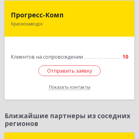
Прогресс-Комп
Прогресс-Комп
Краснозаводск
141321, Московская обл, Сергиево-Посадский
р-н, Краснозаводск г, Новая ул, дом № 8, кв.78
Подробнее
Клиентов на сопровождении
10
Отправить заявку
Отправить заявку
Показать контакты
Назад
Ближайшие партнеры из соседних
регионов