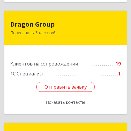
Dragon Group
Dragon Group
Переславль-Залесский
152020, Ярославская обл, Переславль-
Залесский г, Советская ул, дом № 37, оф.304, 307
Подробнее
Клиентов на сопровождении
19
1С:Специалист
1
Отправить заявку
Отправить заявку
Показать контакты
Назад