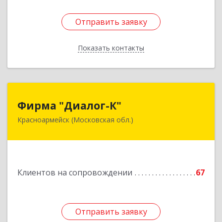
Отправить заявку
Отправить заявку
Показать контакты
Назад
Фирма "Диалог-К"
Фирма "Диалог-К"
Красноармейск (Московская обл.)
141292, Московская обл, Красноармейск г,
Комсомольская ул, дом № 4, пом.25
Подробнее
Клиентов на сопровождении
67
Отправить заявку
Отправить заявку