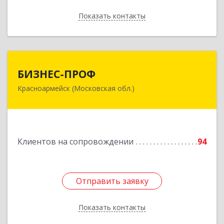
Показать контакты
Назад
БИЗНЕС-ПРОФ
БИЗНЕС-ПРОФ
Красноармейск (Московская обл.)
141290, Московская обл, Красноармейск г,
Чкалова ул, дом № 8, оф.7
Подробнее
Клиентов на сопровождении
94
Отправить заявку
Отправить заявку
Показать контакты
Назад