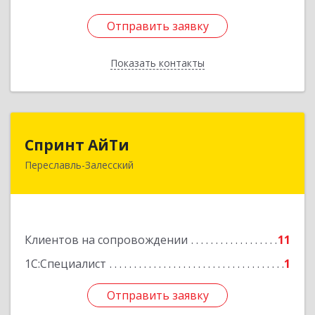
Отправить заявку
Отправить заявку
Показать контакты
Назад
Спринт АйТи
Спринт АйТи
Переславль-Залесский
152025, Ярославская обл, Переславль-
Залесский г, Менделеева ул, дом № 18, кв.7
Подробнее
Клиентов на сопровождении
11
1С:Специалист
1
Отправить заявку
Отправить заявку