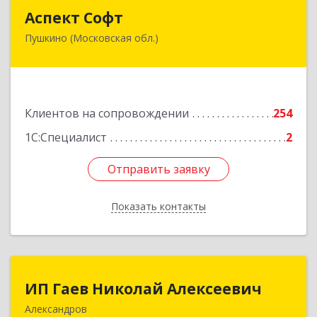
Аспект Софт
Аспект Софт
Пушкино (Московская обл.)
141205, Московская обл, Пушкинский р-н,
Пушкино г, Московский пр-кт, дом № 44, пом.4
Подробнее
Клиентов на сопровождении
254
1С:Специалист
2
Отправить заявку
Отправить заявку
Показать контакты
Назад
ИП Гаев Николай Алексеевич
ИП Гаев Николай Алексеевич
Александров
601650, Владимирская обл, Александровский р-