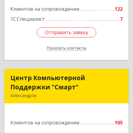
Подробнее
Клиентов на сопровождении
122
1С:Специалист
7
Отправить заявку
Отправить заявку
Показать контакты
Назад
Центр Компьютерной
Центр Компьютерной
Поддержки "Смарт"
Поддержки "Смарт"
Александров
601650, Владимирская обл, Александровский р-
н, Александров г, Институтская ул, дом № 1,
ком.74
Клиентов на сопровождении
105
Подробнее