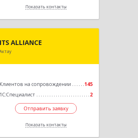
Показать контакты
Назад
ITS ALLIANCE
ITS ALLIANCE
Актау
г. Актау, 9 мкр, 28 дом, 7 офис
Подробнее
Клиентов на сопровождении
145
1С:Специалист
2
Отправить заявку
Отправить заявку
Показать контакты
Назад