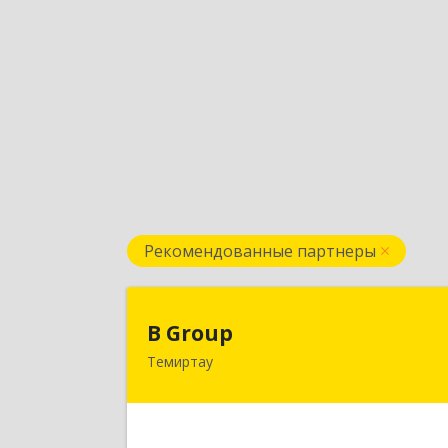
Рекомендованные партнеры
B Grou
B Group
Темиртау
РК, 101404, Карагандинская обл.
г.Темиртау, пр.Мира, д.118/
Подробне