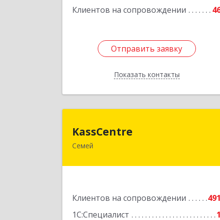
Клиентов на сопровождении
4
Отправить заявку
Отправить заявку
Показать контакты
Назад
KassCentr
KassCentre
Семей
Республика Казахстан, Восточно
Казахстанская область, г. Семей, ул
Шугаева 4, оф.10
Подробне
Клиентов на сопровождении
49
1С:Специалист