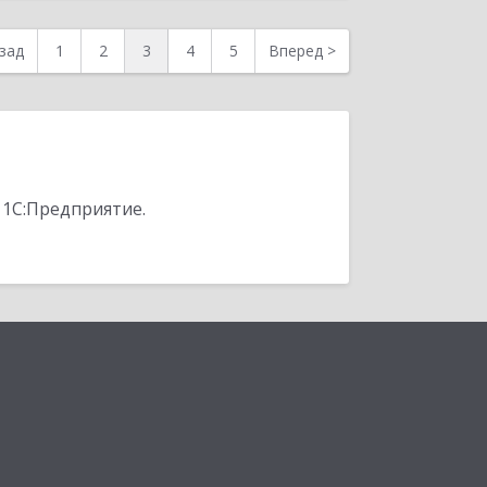
зад
1
2
3
4
5
Вперед
>
 1С:Предприятие.