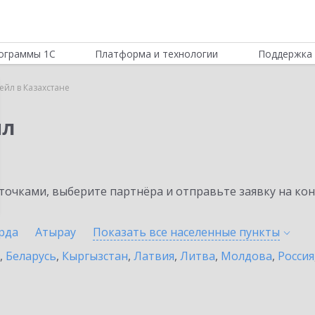
ограммы 1С
Платформа и технологии
Поддержка 
ейл в Казахстане
йл
очками, выберите партнёра и отправьте заявку на ко
рда
Атырау
Показать все населенные
пункты
,
Беларусь
,
Кыргызстан
,
Латвия
,
Литва
,
Молдова
,
Россия