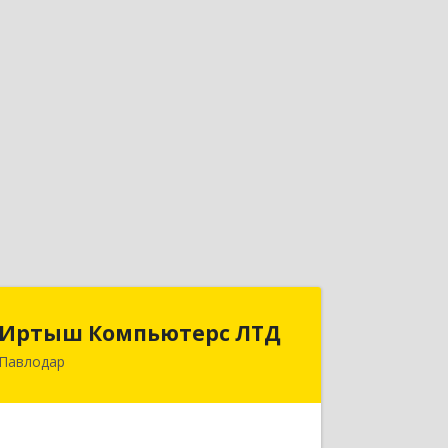
Иртыш Компьютерс ЛТД
Иртыш Компьютерс ЛТД
Павлодар
КАЗАХСТАН , 140000, г.Павлодар,
ул.Академика Сатпаева, д.36
Подробнее