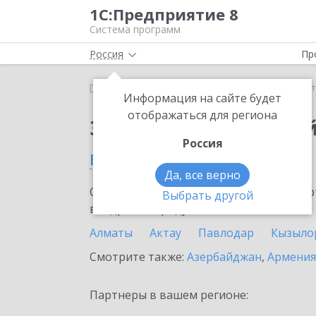
1С:Предприятие 8
Система программ
Россия
Пр
Главная
Тарифы ИТС
Старт Ритейл
Старт Рит
Информация на сайте будет
отображаться для региона
Заказать Старт Рите
Россия
в Казахстане
Да, все верно
Ознакомьтесь с информационными карт
Выбрать другой
внедрение продукта.
Алматы
Актау
Павлодар
Кызыло
Смотрите также:
Азербайджан
,
Армения
Партнеры в вашем регионе: