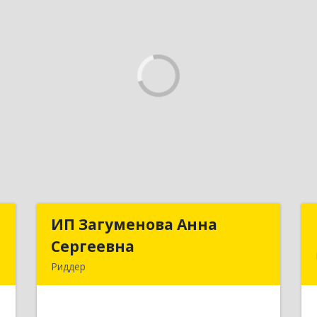
p
ИП Загуменова Анна
ИП Загуменова Анна
Сергеевна
Сергеевна
,
Риддер
1
Республика Казахстан, 071300, ВКО, г.
Риддер, 4 мкрн, д.32, кв.23
е