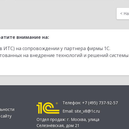
<
На
атите внимание на:
в ИТС) на сопровождении у партнера фирмы 1С.
стованных на внедрение технологий и решений системы
Телефон:
+7 (495) 737-92-57
льности
Email:
site_v8@1c.ru
 сайту
Отдел продаж:
г. Москва
,
улица
Селезнёвская, дом 21