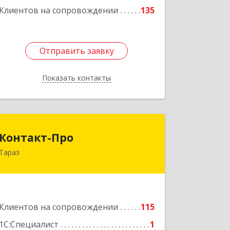
Клиентов на сопровождении
135
Отправить заявку
Отправить заявку
Показать контакты
Назад
Контакт-Про
Контакт-Про
Тараз
РК, г.Тараз, ул.Койгелды, 209/11
Подробнее
Клиентов на сопровождении
115
1С:Специалист
1