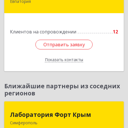
Евпатория
297407, Крым Респ, Евпатория г, Победы пр-кт,
дом № 13, кв.45
Подробнее
Клиентов на сопровождении
12
Отправить заявку
Отправить заявку
Показать контакты
Назад
Ближайшие партнеры из соседних
регионов
Лаборатория Форт Крым
Лаборатория Форт Крым
Симферополь
295034, Крым Респ, Симферополь г, Киевская