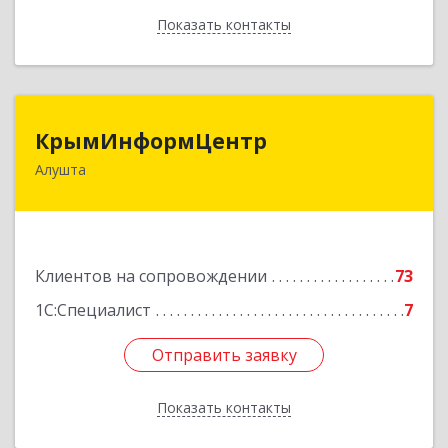
Показать контакты
Назад
КрымИнформЦентр
КрымИнформЦентр
Алушта
298500, Крым Респ, Алушта г, Горького ул, дом
№ 34А, оф.7
Подробнее
Клиентов на сопровождении
73
1С:Специалист
7
Отправить заявку
Отправить заявку
Показать контакты
Назад