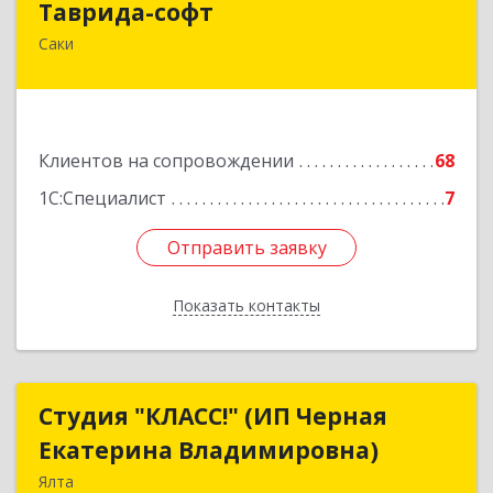
Таврида-софт
Саки
296574, Крым Респ, м.р-н Сакский с.п.
Новофедоровское, Новофедоровка пгт, 30
Авиаполка ул, дом № 10
Подробнее
Клиентов на сопровождении
68
1С:Специалист
7
Отправить заявку
Отправить заявку
Показать контакты
Назад
Студия "КЛАСС!" (ИП Черная
Студия "КЛАСС!" (ИП Черная
Екатерина Владимировна)
Екатерина Владимировна)
Ялта