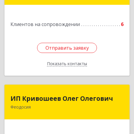
98600, г. Ялта, ул. Свердлова, 24
Подробнее
Клиентов на сопровождении
6
Отправить заявку
Отправить заявку
Показать контакты
Назад
ИП Кривошеев Олег Олегович
ИП Кривошеев Олег Олегович
Феодосия
Подробнее