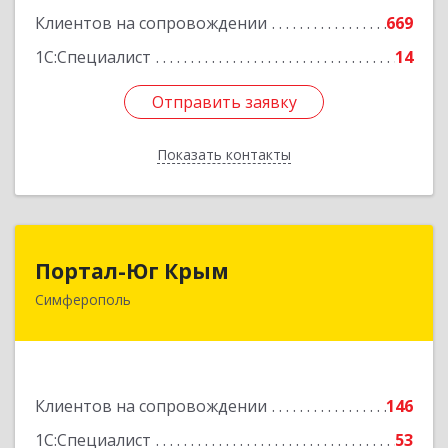
Клиентов на сопровождении
669
1С:Специалист
14
Отправить заявку
Отправить заявку
Показать контакты
Назад
Портал-Юг Крым
Портал-Юг Крым
Симферополь
295015, Крым Респ, Симферополь г, Козлова ул,
дом № 27
Подробнее
Клиентов на сопровождении
146
1С:Специалист
53