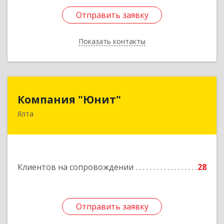
Отправить заявку
Отправить заявку
Показать контакты
Назад
Компания "Юнит"
Компания "Юнит"
Ялта
298600, Крым Респ, Ялта г, Васильева ул, дом №
16, оф.400
Подробнее
Клиентов на сопровождении
28
Отправить заявку
Отправить заявку