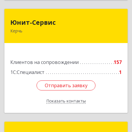
Юнит-Сервис
Юнит-Сервис
Керчь
298300, Крым Респ, Керчь г, Кооперативный
пер, дом № 26
Подробнее
Клиентов на сопровождении
157
1С:Специалист
1
Отправить заявку
Отправить заявку
Показать контакты
Назад
Таврида-софт