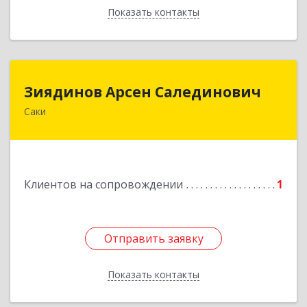
Показать контакты
Назад
Зиядинов Арсен Салединович
Зиядинов Арсен Салединович
Саки
г.Саки, Интернациональная, 5/2, кв.1
Подробнее
Клиентов на сопровождении
1
Отправить заявку
Отправить заявку
Показать контакты
Назад