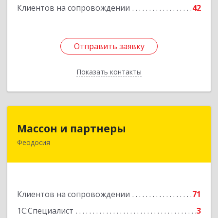
Клиентов на сопровождении
42
Отправить заявку
Отправить заявку
Показать контакты
Назад
Массон и партнеры
Массон и партнеры
Феодосия
298112, Крым Респ, Феодосия г, Крымская ул,
дом № 31
Подробнее
Клиентов на сопровождении
71
1С:Специалист
3