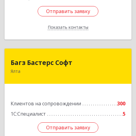
Отправить заявку
Отправить заявку
Показать контакты
Назад
Багз Бастерс Софт
Багз Бастерс Софт
Ялта
298603, Крым Респ, Ялта г, Свердлова ул, дом №
34
Подробнее
Клиентов на сопровождении
300
1С:Специалист
5
Отправить заявку
Отправить заявку