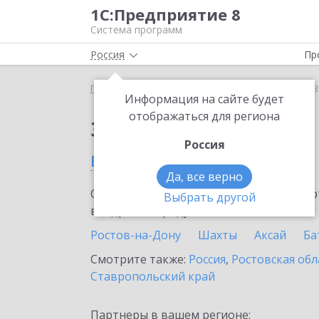
1С:Предприятие 8
Система программ
Россия
Пр
Главная
Сервисы ИТС
Smartway
Smartway в 
Информация на сайте будет
отображаться для региона
Заказать Smartway
Россия
в Зернограде
Да, все верно
Ознакомьтесь с информационными карт
Выбрать другой
внедрение продукта.
Ростов-на-Дону
Шахты
Аксай
Ба
Смотрите также:
Россия
,
Ростовская обл
Ставропольский край
Партнеры в вашем регионе: