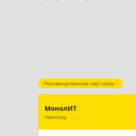
Рекомендованные партнеры
МонолИ
МонолИТ
Зерноград
347740, Ростовская обл
Зерноградский р-н, Зерноград г
Березовая ул, дом № 4А, оф.5