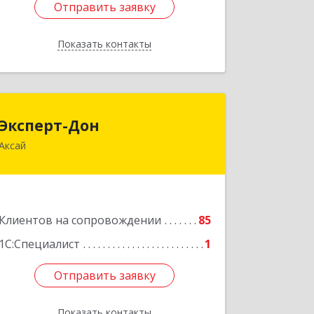
Отправить заявку
Отправить заявку
Показать контакты
Назад
Эксперт-Дон
Эксперт-Дон
Аксай
346720, Ростовская обл, Аксай г,
Буденного ул, дом № 136, оф.16-17
Подробнее
Клиентов на сопровождении
85
1С:Специалист
1
Отправить заявку
Отправить заявку
Показать контакты
Назад