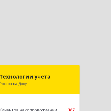
Технологии учета
Технологии учета
Ростов-на-Дону
344064, Ростовская обл, Ростов-на-
Дону г, Вавилова ул, дом № 68, оф.309
Подробнее
Клиентов на сопровождении
367