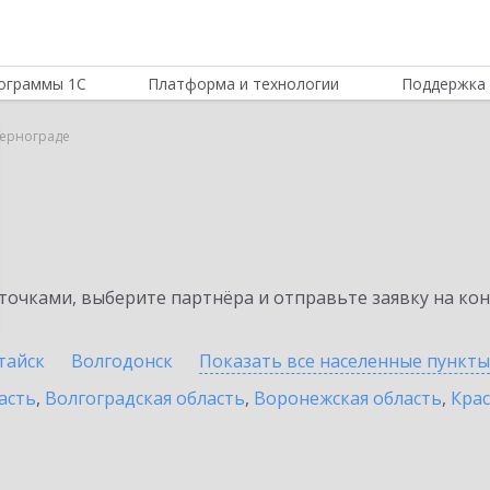
ограммы 1С
Платформа и технологии
Поддержка 
Зернограде
очками, выберите партнёра и отправьте заявку на ко
тайск
Волгодонск
Показать все населенные
пункты
асть
,
Волгоградская область
,
Воронежская область
,
Крас