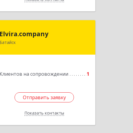
Elvira.company
Elvira.company
Батайск
Подробнее
Клиентов на сопровождении
1
Отправить заявку
Отправить заявку
Показать контакты
Назад