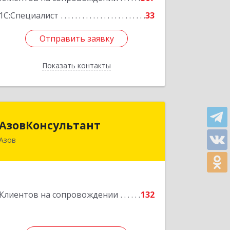
1С:Специалист
33
Отправить заявку
Отправить заявку
Показать контакты
Назад
АзовКонсультант
АзовКонсультант
Азов
346780, Ростовская обл, Азов г,
Петровский б-р, дом № 5
Подробнее
Клиентов на сопровождении
132