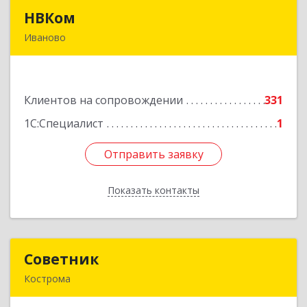
НВКом
НВКом
Иваново
153000, Ивановская обл, Иваново г, Аптечный
пер, дом № 11, оф.8
Клиентов на сопровождении
331
Подробнее
1С:Специалист
1
Отправить заявку
Отправить заявку
Показать контакты
Назад
Советник
Советник
Кострома
156000, Костромская обл, Кострома г, Ерохова