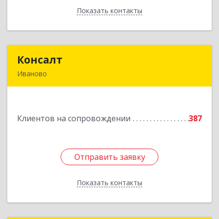
Показать контакты
Назад
Консалт
Консалт
Иваново
153000, Ивановская обл, Иваново г, Жарова ул,
дом № 3, оф.7001
Клиентов на сопровождении
387
Подробнее
Отправить заявку
Отправить заявку
Показать контакты
Назад