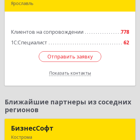
Ярославль
150007, Ярославская обл, Ярославль г, Урочская
ул, дом № 19, пом.28
Клиентов на сопровождении
778
Подробнее
1С:Специалист
62
Отправить заявку
Отправить заявку
Показать контакты
Назад
Ближайшие партнеры из соседних
регионов
БизнесСофт
БизнесСофт
Кострома