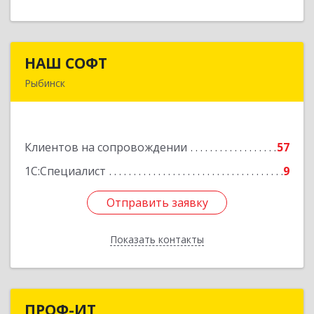
НАШ СОФТ
НАШ СОФТ
Рыбинск
152903, Ярославская обл, Рыбинский р-н,
Рыбинск г, Свободы ул, дом № 6-4
Клиентов на сопровождении
57
Подробнее
1С:Специалист
9
Отправить заявку
Отправить заявку
Показать контакты
Назад
ПРОФ-ИТ
ПРОФ-ИТ