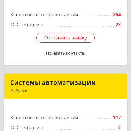
ул, дом № 3а, пом.2-12
Клиентов на сопровождении
284
Подробнее
1С:Специалист
23
Отправить заявку
Отправить заявку
Показать контакты
Назад
Системы автоматизации
Системы автоматизации
Рыбинск
152934, Ярославская обл, Рыбинский р-н,
Рыбинск г, Кирова ул, дом № 9
Клиентов на сопровождении
117
Подробнее
1С:Специалист
2