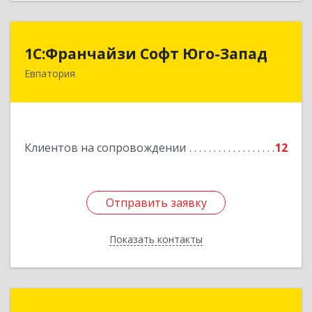
1С:Франчайзи Софт Юго-Запад
1С:Франчайзи Софт Юго-Запад
Евпатория
297407, Крым Респ, Евпатория г, Победы пр-кт,
дом № 13, кв.45
Подробнее
Клиентов на сопровождении
12
Отправить заявку
Отправить заявку
Показать контакты
Назад
Зиядинов Арсен Салединович