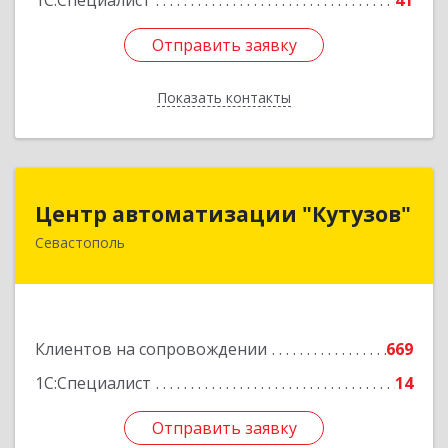
1С:Специалист
41
Отправить заявку
Отправить заявку
Показать контакты
Назад
Центр автоматизации "Кутузов"
Центр автоматизации "Кутузов"
Севастополь
299011, Севастополь г, Генерала Петрова ул,
дом № 20, корпус 1, оф.1
Подробнее
Клиентов на сопровождении
669
1С:Специалист
14
Отправить заявку
Отправить заявку