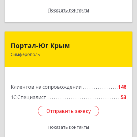
Показать контакты
Назад
Портал-Юг Крым
Портал-Юг Крым
Симферополь
295015, Крым Респ, Симферополь г, Козлова ул,
дом № 27
Подробнее
Клиентов на сопровождении
146
1С:Специалист
53
Отправить заявку
Отправить заявку
Показать контакты
Назад