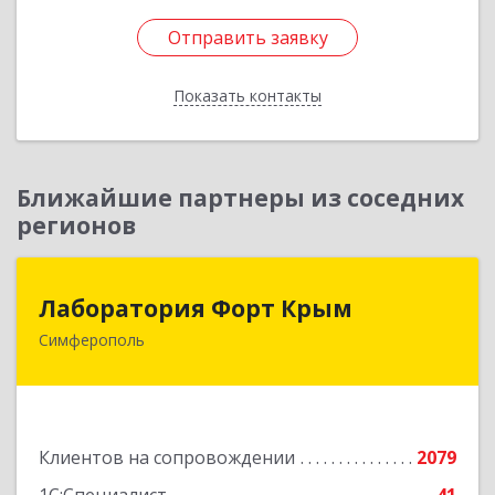
Отправить заявку
Отправить заявку
Показать контакты
Назад
Ближайшие партнеры из соседних
регионов
Лаборатория Форт Крым
Лаборатория Форт Крым
Симферополь
295034, Крым Респ, Симферополь г, Киевская
ул, дом № 79, оф.902
Подробнее
Клиентов на сопровождении
2079