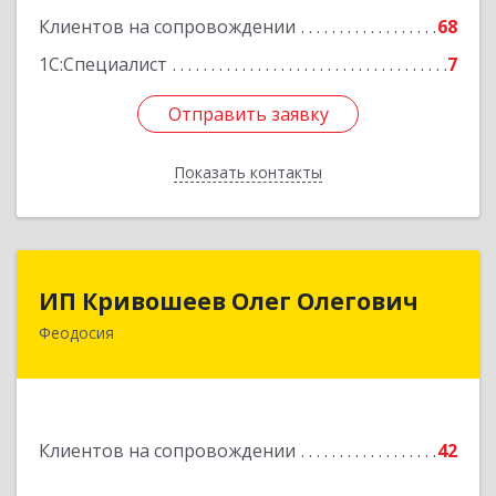
Подробнее
Клиентов на сопровождении
68
1С:Специалист
7
Отправить заявку
Отправить заявку
Показать контакты
Назад
ИП Кривошеев Олег Олегович
ИП Кривошеев Олег Олегович
Феодосия
Подробнее
Клиентов на сопровождении
42