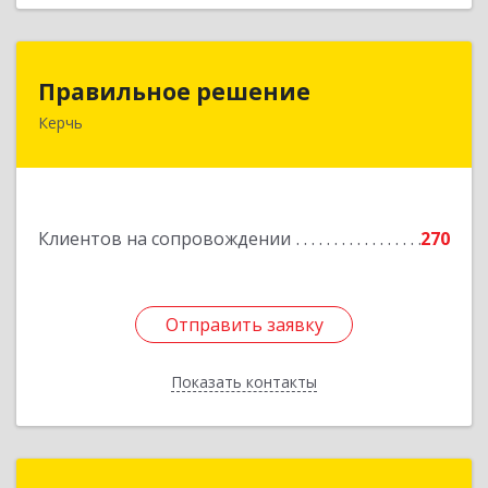
Правильное решение
Правильное решение
Керчь
298330, Крым Респ, Керчь г, Адмиралтейский
проезд, дом № 1
Подробнее
Клиентов на сопровождении
270
Отправить заявку
Отправить заявку
Показать контакты
Назад