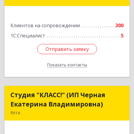
34
Подробнее
Клиентов на сопровождении
300
1С:Специалист
5
Отправить заявку
Отправить заявку
Показать контакты
Назад
Студия "КЛАСС!" (ИП Черная
Студия "КЛАСС!" (ИП Черная
Екатерина Владимировна)
Екатерина Владимировна)
Ялта
98600, г. Ялта, ул. Свердлова, 24
Подробнее