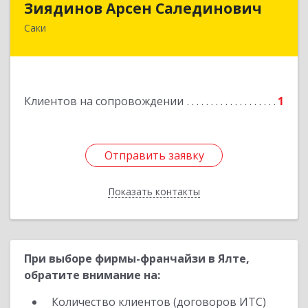
Зиядинов Арсен Салединович
Саки
г.Саки, Интернациональная, 5/2, кв.1
Подробнее
Клиентов на сопровождении
1
Отправить заявку
Отправить заявку
Показать контакты
Назад
При выборе фирмы-франчайзи в Ялте,
обратите внимание на:
Количество клиентов (договоров ИТС)