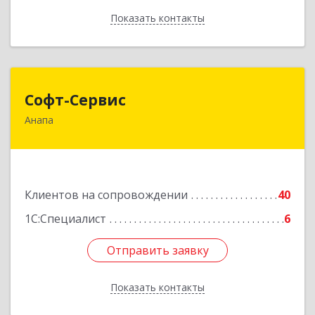
Показать контакты
Назад
Софт-Сервис
Софт-Сервис
Анапа
353440, Краснодарский край, Анапский р-н,
Анапа г, Владимирская ул, дом № 140, кв.93
Подробнее
Клиентов на сопровождении
40
1С:Специалист
6
Отправить заявку
Отправить заявку
Показать контакты
Назад