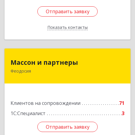
Отправить заявку
Отправить заявку
Показать контакты
Назад
Массон и партнеры
Массон и партнеры
Феодосия
298112, Крым Респ, Феодосия г, Крымская ул,
дом № 31
Подробнее
Клиентов на сопровождении
71
1С:Специалист
3
Отправить заявку
Отправить заявку