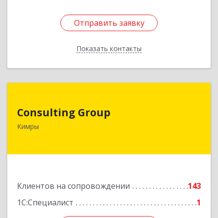
Отправить заявку
Отправить заявку
Показать контакты
Назад
Consulting Group
Consulting Group
171507, Тверская обл, Кимры г, Малая Садовая
Кимры
ул, дом № 46
Подробнее
Клиентов на сопровождении
143
1С:Специалист
1