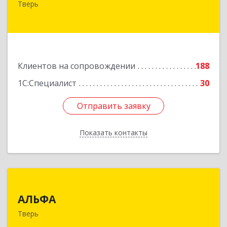
Тверь
№ 6а, оф.300
Подробнее
Клиентов на сопровождении
188
1С:Специалист
30
Отправить заявку
Отправить заявку
Показать контакты
Назад
АЛЬФА
АЛЬФА
170002, Тверская обл, Тверь г, Чайковского пр-
Тверь
кт, дом № 19а, оф.400