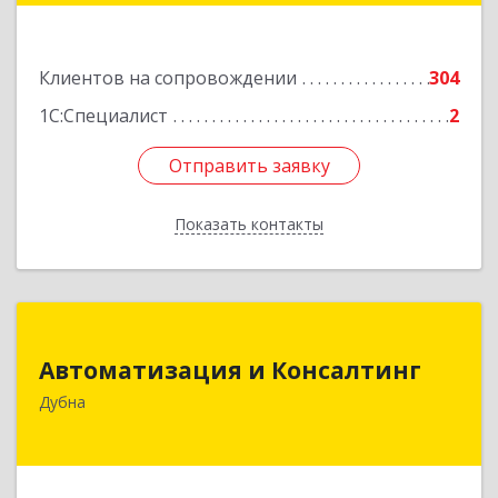
Подробнее
Клиентов на сопровождении
304
1С:Специалист
2
Отправить заявку
Отправить заявку
Показать контакты
Назад
Автоматизация и Консалтинг
Автоматизация и Консалтинг
141983, Московская обл, г.о.Дубна, Дубна г,
Дубна
Программистов ул, дом № 4, строение 4, оф.306
Подробнее