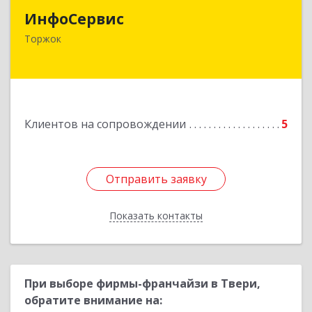
ИнфоСервис
172002, Тверская обл, Торжок г, Радищева ул,
Торжок
дом № 2
Подробнее
Клиентов на сопровождении
5
Отправить заявку
Отправить заявку
Показать контакты
Назад
При выборе фирмы-франчайзи в Твери,
обратите внимание на: