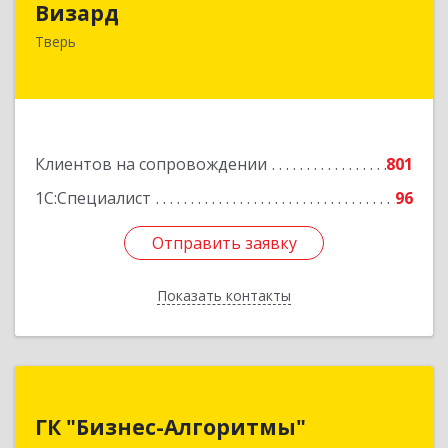
Визард
170006, Тверская обл, Тверь г, Учительская ул,
Тверь
дом № 59, оф.110
Подробнее
Клиентов на сопровождении
801
1С:Специалист
96
Отправить заявку
Отправить заявку
Показать контакты
Назад
ГК "Бизнес-Алгоритмы"
ГК "Бизнес-Алгоритмы"
170006, Тверская обл, Тверь г, Брагина ул, дом