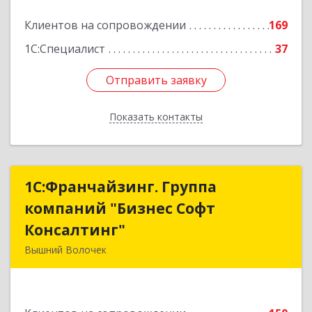
Клиентов на сопровождении
169
1С:Специалист
37
Отправить заявку
Отправить заявку
Показать контакты
Назад
1С:Франчайзинг. Группа
1С:Франчайзинг. Группа
компаний "Бизнес Софт
компаний "Бизнес Софт
Консалтинг"
Консалтинг"
Вышний Волочек
171157, Тверская обл, Вышний Волочек г,
Карла Либкнехта ул, дом № 24, кв.3