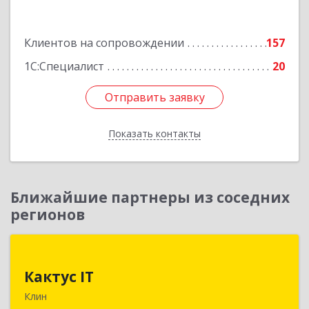
Подробнее
Клиентов на сопровождении
157
1С:Специалист
20
Отправить заявку
Отправить заявку
Показать контакты
Назад
Ближайшие партнеры из соседних
регионов
Кактус IT
Кактус IT
141607, Московская обл, г.о.Клин, Клин г,
Клин
Дзержинского ул, дом № 22, пом.1А