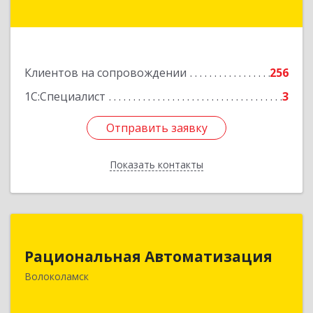
Подробнее
Клиентов на сопровождении
256
1С:Специалист
3
Отправить заявку
Отправить заявку
Показать контакты
Назад
Рациональная Автоматизация
Рациональная Автоматизация
143600, Московская обл, Волоколамский р-н,
Волоколамск
Волоколамск г, Октябрьская пл, дом № 10,
оф.12