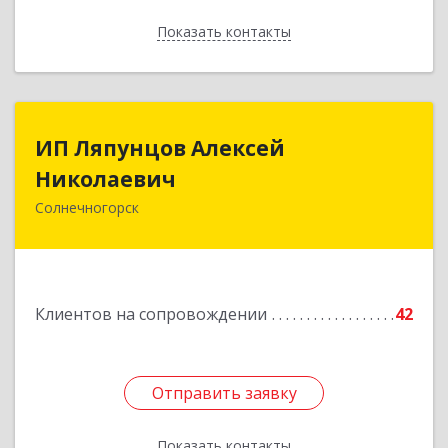
Показать контакты
Назад
ИП Ляпунцов Алексей
ИП Ляпунцов Алексей
Николаевич
Николаевич
Солнечногорск
Подробнее
Клиентов на сопровождении
42
Отправить заявку
Отправить заявку
Показать контакты
Назад