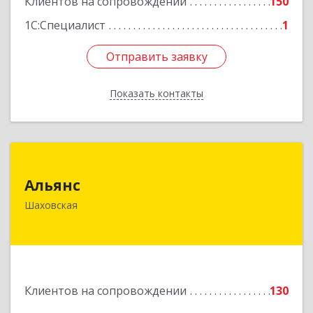
Клиентов на сопровождении
150
Подробнее
1С:Специалист
1
Отправить заявку
Отправить заявку
Показать контакты
Назад
Альянс
Альянс
143700, Московская обл, Шаховской р-н,
Шаховская
рп.Шаховская, ул.1-я Советская, дом № 44
Подробнее
Клиентов на сопровождении
130