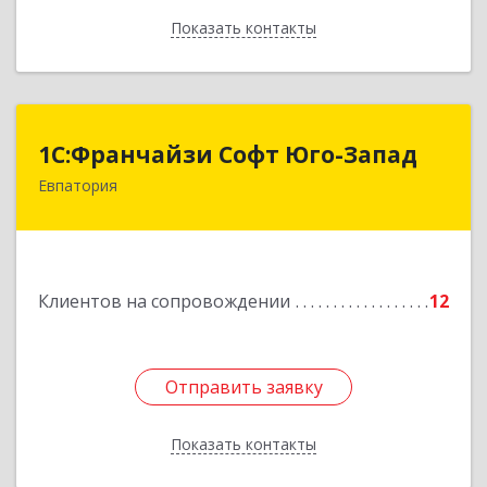
Показать контакты
Назад
1С:Франчайзи Софт Юго-Запад
1С:Франчайзи Софт Юго-Запад
Евпатория
297407, Крым Респ, Евпатория г, Победы пр-кт,
дом № 13, кв.45
Подробнее
Клиентов на сопровождении
12
Отправить заявку
Отправить заявку
Показать контакты
Назад