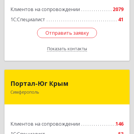
Подробнее
Клиентов на сопровождении
2079
1С:Специалист
41
Отправить заявку
Отправить заявку
Показать контакты
Назад
Портал-Юг Крым
Портал-Юг Крым
Симферополь
295015, Крым Респ, Симферополь г, Козлова ул,
дом № 27
Подробнее
Клиентов на сопровождении
146