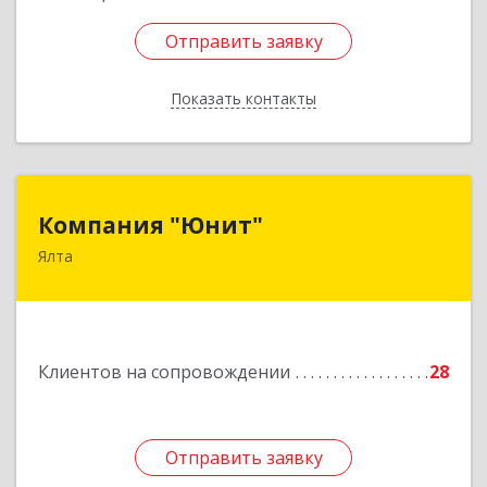
Отправить заявку
Отправить заявку
Показать контакты
Назад
Компания "Юнит"
Компания "Юнит"
Ялта
298600, Крым Респ, Ялта г, Васильева ул, дом №
16, оф.400
Подробнее
Клиентов на сопровождении
28
Отправить заявку
Отправить заявку