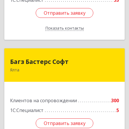
1С:Специалист
53
Отправить заявку
Отправить заявку
Показать контакты
Назад
Багз Бастерс Софт
Багз Бастерс Софт
Ялта
298603, Крым Респ, Ялта г, Свердлова ул, дом №
34
Подробнее
Клиентов на сопровождении
300
1С:Специалист
5
Отправить заявку
Отправить заявку