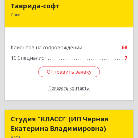
Таврида-софт
Таврида-софт
Саки
296574, Крым Респ, м.р-н Сакский с.п.
Новофедоровское, Новофедоровка пгт, 30
Авиаполка ул, дом № 10
Подробнее
Клиентов на сопровождении
68
1С:Специалист
7
Отправить заявку
Отправить заявку
Показать контакты
Назад
Студия "КЛАСС!" (ИП Черная
Студия "КЛАСС!" (ИП Черная
Екатерина Владимировна)
Екатерина Владимировна)
Ялта