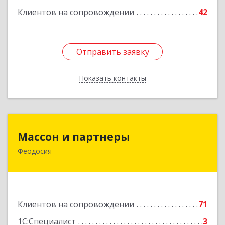
Клиентов на сопровождении
42
Отправить заявку
Отправить заявку
Показать контакты
Назад
Массон и партнеры
Массон и партнеры
Феодосия
298112, Крым Респ, Феодосия г, Крымская ул,
дом № 31
Подробнее
Клиентов на сопровождении
71
1С:Специалист
3