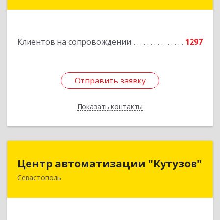
Подробнее
Клиентов на сопровождении
1297
Отправить заявку
Отправить заявку
Показать контакты
Назад
Центр автоматизации "Кутузов"
Центр автоматизации "Кутузов"
Севастополь
299011, Севастополь г, Генерала Петрова ул,
дом № 20, корпус 1, оф.1
Подробнее