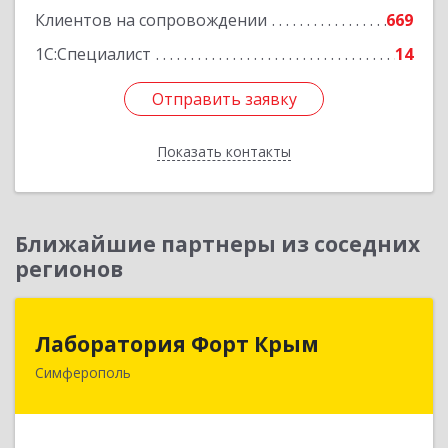
Клиентов на сопровождении
669
1С:Специалист
14
Отправить заявку
Отправить заявку
Показать контакты
Назад
Ближайшие партнеры из соседних
регионов
Лаборатория Форт Крым
Лаборатория Форт Крым
Симферополь
295034, Крым Респ, Симферополь г, Киевская
ул, дом № 79, оф.902