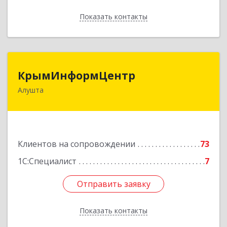
Показать контакты
Назад
КрымИнформЦентр
КрымИнформЦентр
Алушта
298500, Крым Респ, Алушта г, Горького ул, дом
№ 34А, оф.7
Подробнее
Клиентов на сопровождении
73
1С:Специалист
7
Отправить заявку
Отправить заявку
Показать контакты
Назад