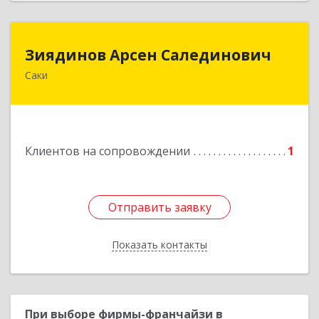
Зиядинов Арсен Салединович
Зиядинов Арсен Салединович
Саки
г.Саки, Интернациональная, 5/2, кв.1
Подробнее
Клиентов на сопровождении
1
Отправить заявку
Отправить заявку
Показать контакты
Назад
При выборе фирмы-франчайзи в