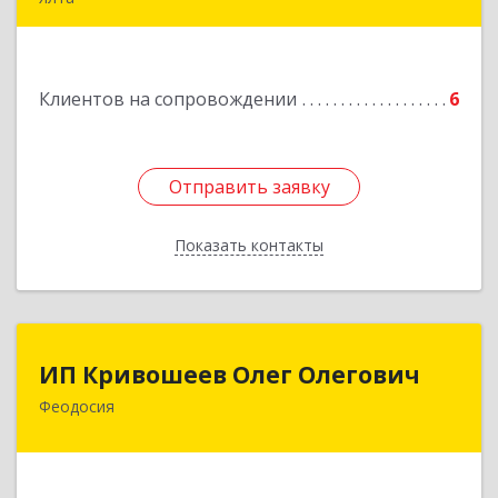
98600, г. Ялта, ул. Свердлова, 24
Подробнее
Клиентов на сопровождении
6
Отправить заявку
Отправить заявку
Показать контакты
Назад
ИП Кривошеев Олег Олегович
ИП Кривошеев Олег Олегович
Феодосия
Подробнее