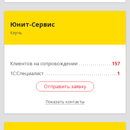
Юнит-Сервис
Юнит-Сервис
Керчь
298300, Крым Респ, Керчь г, Кооперативный
пер, дом № 26
Подробнее
Клиентов на сопровождении
157
1С:Специалист
1
Отправить заявку
Отправить заявку
Показать контакты
Назад